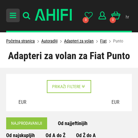
hr
0
0
Početna stranica
Autoradiji
Adapteri za volan
Fiat
Punto
Adapteri za volan za Fiat Punto
PRIKAŽI FILTERE
EUR
EUR
Od najjeftinijih
NAJPRODAVANIJI
Od najskupljih
Od A do Ž
Od Ž do A