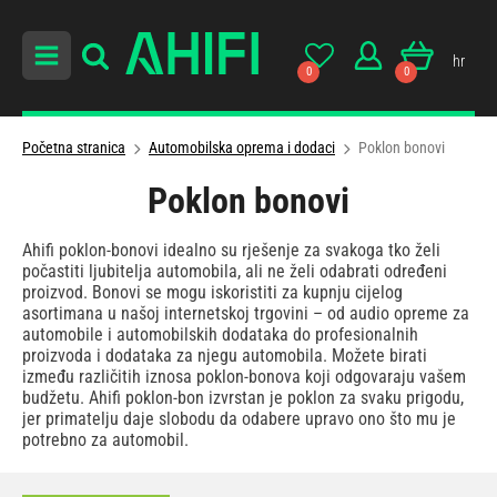
hr
0
0
Početna stranica
Automobilska oprema i dodaci
Poklon bonovi
Poklon bonovi
Ahifi poklon-bonovi idealno su rješenje za svakoga tko želi
počastiti ljubitelja automobila, ali ne želi odabrati određeni
proizvod. Bonovi se mogu iskoristiti za kupnju cijelog
asortimana u našoj internetskoj trgovini – od audio opreme za
automobile i automobilskih dodataka do profesionalnih
proizvoda i dodataka za njegu automobila. Možete birati
između različitih iznosa poklon-bonova koji odgovaraju vašem
budžetu. Ahifi poklon-bon izvrstan je poklon za svaku prigodu,
jer primatelju daje slobodu da odabere upravo ono što mu je
potrebno za automobil.