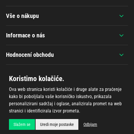
Vše o nákupu
Informace o nás
Hodnocení obchodu
Koristimo kolačiće.
Ova web stranica koristi kolačiće i druge alate za praćenje
+420 607 383 838
kako bi poboljšala vaše korisničko iskustvo, prikazala
personalizirani sadržaj i oglase, analizirala promet na web
stranici i identificirala izvor prometa.
Sva prava pridržana © 2026
Ahifi.cz
, ostvarenje
Shean.cz
Slažem se
Uredi moje postavke
Odbijam