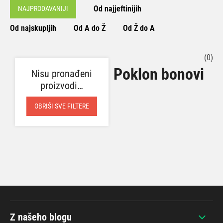
Od najjeftinijih
NAJPRODAVANIJI
Od najskupljih
Od A do Ž
Od Ž do A
(0)
Poklon bonovi
Nisu pronađeni
proizvodi…
OBRIŠI SVE FILTERE
Z našeho blogu