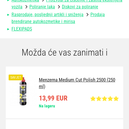
vozila
Poliranje laka
Diskovi za poliranje
Rasprodaje, posljednji artikli i sniženja
Prodaja
brendirane autokozmetike i mirisa
FLEXIPADS
Možda će vas zanimati i
SAVJET
Menzerna Medium Cut Polish 2500 (250
ml)
13,99 EUR
Na lageru