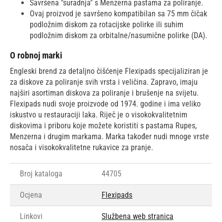
Savršena "suradnja" s Menzerna pastama za poliranje.
Ovaj proizvod je savršeno kompatibilan sa 75 mm čičak
podložnim diskom za rotacijske polirke ili suhim
podložnim diskom za orbitalne/nasumične polirke (DA).
O robnoj marki
Engleski brend za detaljno čišćenje Flexipads specijaliziran je
za diskove za poliranje svih vrsta i veličina. Zapravo, imaju
najširi asortiman diskova za poliranje i brušenje na svijetu.
Flexipads nudi svoje proizvode od 1974. godine i ima veliko
iskustvo u restauraciji laka. Riječ je o visokokvalitetnim
diskovima i priboru koje možete koristiti s pastama Rupes,
Menzerna i drugim markama. Marka također nudi mnoge vrste
nosača i visokokvalitetne rukavice za pranje.
Broj kataloga
44705
Ocjena
Flexipads
Linkovi
Službena web stranica