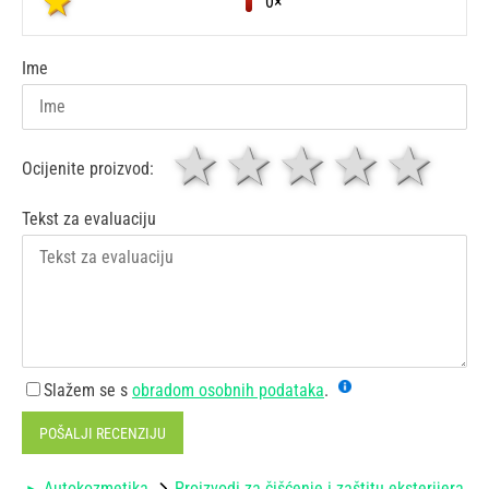
0×
Ime
1 zvjezdica
zvjezdice
3 zvjez
4 zv
5 
Ocijenite proizvod:
Tekst za evaluaciju
Slažem se s
obradom osobnih podataka
.
POŠALJI RECENZIJU
Autokozmetika
Proizvodi za čišćenje i zaštitu eksterijera