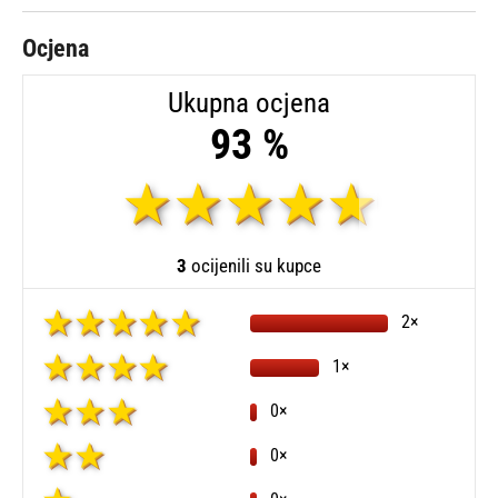
Ocjena
Ukupna ocjena
93 %
3
ocijenili su kupce
2×
1×
0×
0×