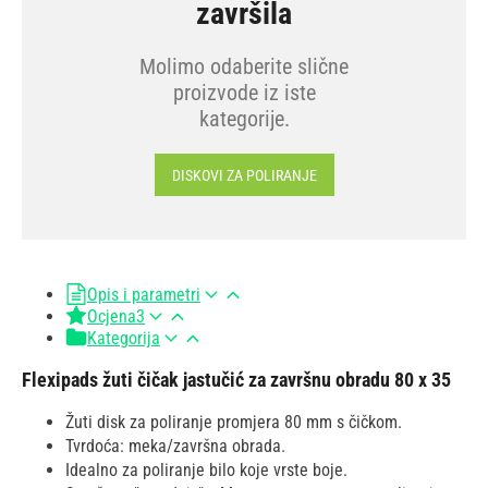
završila
Molimo odaberite slične
proizvode iz iste
kategorije.
DISKOVI ZA POLIRANJE
Opis i parametri
Ocjena
3
Kategorija
Flexipads žuti čičak jastučić za završnu obradu 80 x 35
Žuti disk za poliranje promjera 80 mm s čičkom.
Tvrdoća: meka/završna obrada.
Idealno za poliranje bilo koje vrste boje.