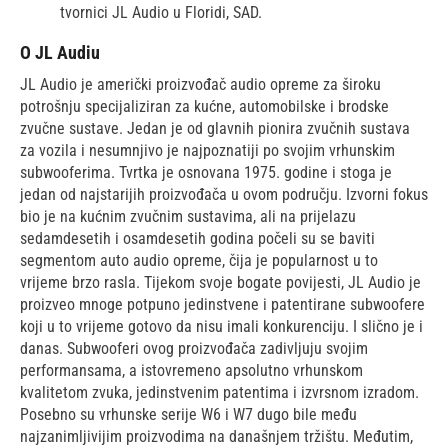
tvornici JL Audio u Floridi, SAD.
O JL Audiu
JL Audio je američki proizvođač audio opreme za široku
potrošnju specijaliziran za kućne, automobilske i brodske
zvučne sustave. Jedan je od glavnih pionira zvučnih sustava
za vozila i nesumnjivo je najpoznatiji po svojim vrhunskim
subwooferima. Tvrtka je osnovana 1975. godine i stoga je
jedan od najstarijih proizvođača u ovom području. Izvorni fokus
bio je na kućnim zvučnim sustavima, ali na prijelazu
sedamdesetih i osamdesetih godina počeli su se baviti
segmentom auto audio opreme, čija je popularnost u to
vrijeme brzo rasla. Tijekom svoje bogate povijesti, JL Audio je
proizveo mnoge potpuno jedinstvene i patentirane subwoofere
koji u to vrijeme gotovo da nisu imali konkurenciju. I slično je i
danas. Subwooferi ovog proizvođača zadivljuju svojim
performansama, a istovremeno apsolutno vrhunskom
kvalitetom zvuka, jedinstvenim patentima i izvrsnom izradom.
Posebno su vrhunske serije W6 i W7 dugo bile među
najzanimljivijim proizvodima na današnjem tržištu. Međutim,