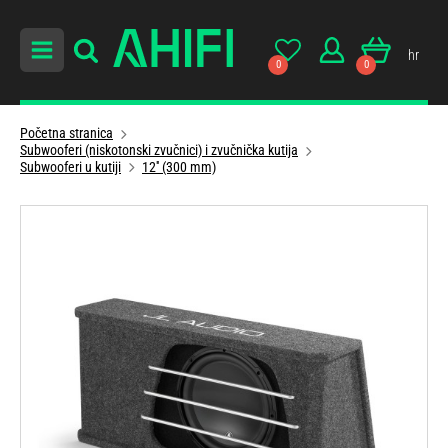
hr
0
0
Početna stranica
Subwooferi (niskotonski zvučnici) i zvučnička kutija
Subwooferi u kutiji
12'' (300 mm)