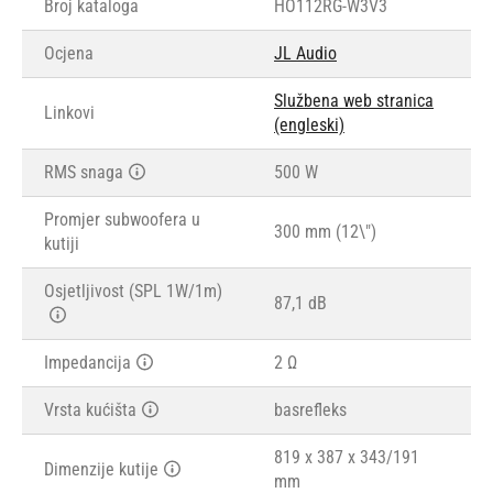
Broj kataloga
HO112RG-W3V3
Ocjena
JL Audio
Službena web stranica
Linkovi
(engleski)
RMS snaga
500 W
Promjer subwoofera u
300 mm (12\")
kutiji
Osjetljivost (SPL 1W/1m)
87,1 dB
Impedancija
2 Ω
Vrsta kućišta
basrefleks
819 x 387 x 343/191
Dimenzije kutije
mm