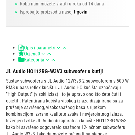
Robu nam možete vratiti u roku od 14 dana
Isprobajte proizvod u našoj
trgovini
Opis i parametri
Ocjena
0
Kategorija
JL Audio HO112RG-W3V3 subwoofer u kutiji
Sustav subwoofera s JL Audio 12W3v3-2 subwooferom s 500 W
RMS u bass reflex kućištu. JL Audio HO kućišta označavaju
"High Output" (visoki izlaz) i to je upravo ono što ćete čuti i
osjetiti. Patentirana kućišta visokog izlaza dizajnirana su za
pružanje savršenog, visokosnažnog basa s rijetkom
kombinacijom izvrsne kvalitete zvuka i nevjerojatnog izlaza.
Inženjeri tvrtke JL Audio dizajnirali su kućište HO112RG-W3v3
kako bi savršeno odgovaralo snažnom 12-inčnom subwooferu
JL Audio W3v3, tako da možete računati na njegove