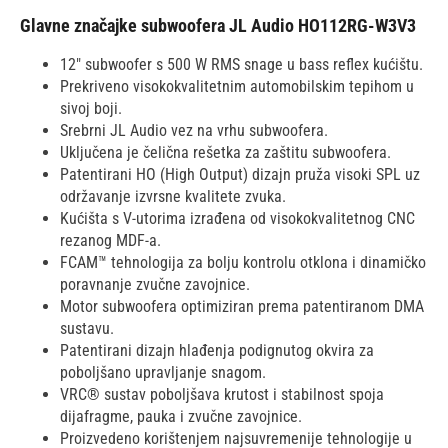
Glavne značajke subwoofera JL Audio HO112RG-W3V3
12" subwoofer s 500 W RMS snage u bass reflex kućištu.
Prekriveno visokokvalitetnim automobilskim tepihom u
sivoj boji.
Srebrni JL Audio vez na vrhu subwoofera.
Uključena je čelična rešetka za zaštitu subwoofera.
Patentirani HO (High Output) dizajn pruža visoki SPL uz
održavanje izvrsne kvalitete zvuka.
Kućišta s V-utorima izrađena od visokokvalitetnog CNC
rezanog MDF-a.
FCAM™ tehnologija za bolju kontrolu otklona i dinamičko
poravnanje zvučne zavojnice.
Motor subwoofera optimiziran prema patentiranom DMA
sustavu.
Patentirani dizajn hlađenja podignutog okvira za
poboljšano upravljanje snagom.
VRC® sustav poboljšava krutost i stabilnost spoja
dijafragme, pauka i zvučne zavojnice.
Proizvedeno korištenjem najsuvremenije tehnologije u