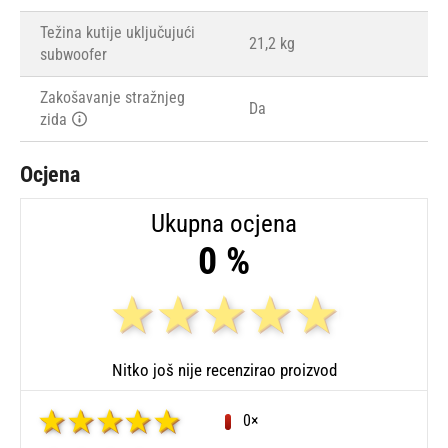
Težina kutije uključujući
21,2 kg
subwoofer
Zakošavanje stražnjeg
Da
zida
Ocjena
Ukupna ocjena
0 %
Nitko još nije recenzirao proizvod
0×