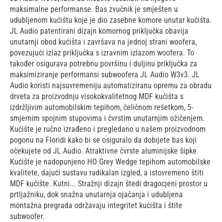
maksimalne performanse. Bas zvučnik je smješten u
udubljenom kućištu koje je dio zasebne komore unutar kućišta.
JL Audio patentirani dizajn komornog priključka obavija
unutarnji obod kućišta i završava na jednoj strani woofera,
povezujući izlaz priključka s izravnim izlazom woofera. To
također osigurava potrebnu površinu i duljinu priključka za
maksimiziranje performansi subwoofera JL Audio W3v3. JL
Audio koristi najsuvremeniju automatiziranu opremu za obradu
drveta za proizvodnju visokokvalitetnog MDF kućišta s
izdržljivim automobilskim tepihom, čeličnom rešetkom, 5-
smjernim spojnim stupovima i čvrstim unutarnjim ožičenjem.
Kućište je ručno izrađeno i pregledano u našem proizvodnom
pogonu na Floridi kako bi se osiguralo da dobijete bas koji
očekujete od JL Audio. Atraktivne čvrste aluminijske šipke
Kućište je nadopunjeno HO Grey Wedge tepihom automobilske
kvalitete, dajući sustavu radikalan izgled, a istovremeno štiti
MDF kućište. Kutni... Stražnji dizajn štedi dragocjeni prostor u
prtljažniku, dok snažna unutarnja ojačanja i udubljena
montažna pregrada održavaju integritet kućišta i štite
subwoofer.