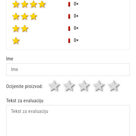
0×
0×
0×
0×
Ime
1 zvjezdica
zvjezdice
3 zvjez
4 zv
5 
Ocijenite proizvod:
Tekst za evaluaciju