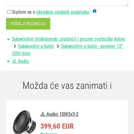
Slažem se s
obradom osobnih podataka
.
POŠALJI RECENZIJU
Subwooferi (niskotonski zvučnici) i prazne zvučničke kutije
Subwooferi u kutiji
Subwooferi u kutiji - promjer 12''
(300 mm)
JL Audio
Možda će vas zanimati i
JL Audio 10W3v3-2
399,60 EUR