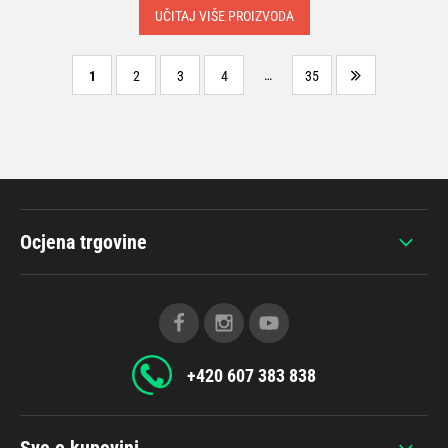
UČITAJ VIŠE PROIZVODA
…
1
2
3
4
35
Ocjena trgovine
+420 607 383 838