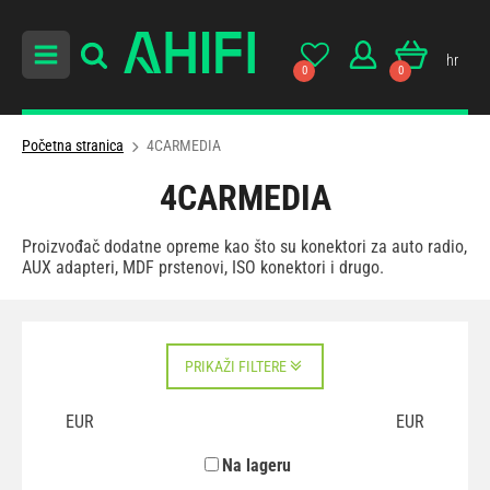
hr
0
0
Početna stranica
4CARMEDIA
4CARMEDIA
Proizvođač dodatne opreme kao što su konektori za auto radio,
AUX adapteri, MDF prstenovi, ISO konektori i drugo.
PRIKAŽI FILTERE
EUR
EUR
Na lageru