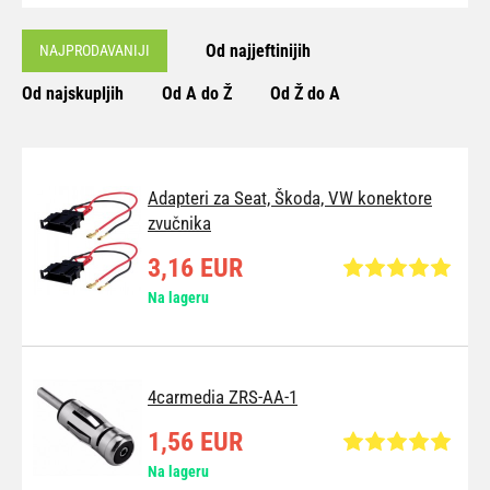
Od najjeftinijih
NAJPRODAVANIJI
Od najskupljih
Od A do Ž
Od Ž do A
Adapteri za Seat, Škoda, VW konektore
zvučnika
3,16 EUR
Na lageru
4carmedia ZRS-AA-1
1,56 EUR
Na lageru