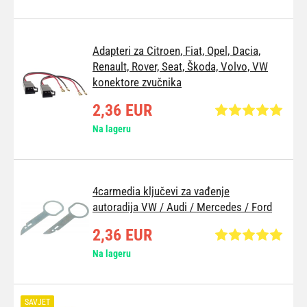
Adapteri za Citroen, Fiat, Opel, Dacia,
Renault, Rover, Seat, Škoda, Volvo, VW
konektore zvučnika
2,36 EUR
Na lageru
4carmedia ključevi za vađenje
autoradija VW / Audi / Mercedes / Ford
2,36 EUR
Na lageru
SAVJET