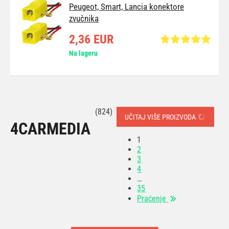
Peugeot, Smart, Lancia konektore
zvučnika
2,36 EUR
Na lageru
(824)
UČITAJ VIŠE PROIZVODA
4CARMEDIA
1
2
3
4
…
35
Praćenje