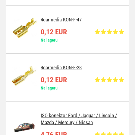
4carmedia KON-F-47
0,12 EUR
Na lageru
4carmedia KON-F-28
0,12 EUR
Na lageru
ISO konektor Ford / Jaguar / Lincoln /
Mazda / Mercury / Nissan
4,76 EUR