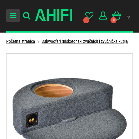
hr
0
0
Početna stranica
Subwooferi (niskotonski zvučnici) i zvučnička kutija