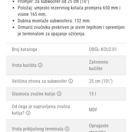
Promjer: za subwoofer od 25 cm (10")
Položaj: umjesto rezervnog kotača promjera 650 mm i
visine 165 mm.
Dubina montaže subwoofera: 132 mm.
Ormarić zvučnika prekriven je sivim tepihom i opremljen
je terminalom za spajanje ožičenja.
Broj kataloga
OBGL.KOLO.01
Zatvoreno
Vrsta kućišta
kućište
Veličina otvora za subwoofer
25 cm (10\")
Glasnoća zvučne kutije
15 l
Od čega je napravljena zvučna
MDF
kutija?
Oprugaste
Vrsta priključnog terminala