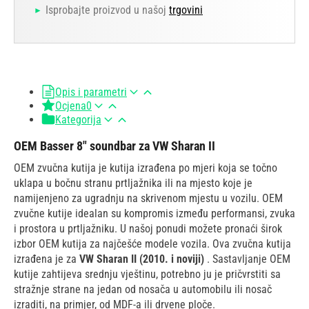
Isprobajte proizvod u našoj
trgovini
Opis i parametri
Ocjena
0
Kategorija
OEM Basser 8" soundbar za VW Sharan II
OEM zvučna kutija je kutija izrađena po mjeri koja se točno
uklapa u bočnu stranu prtljažnika ili na mjesto koje je
namijenjeno za ugradnju na skrivenom mjestu u vozilu. OEM
zvučne kutije idealan su kompromis između performansi, zvuka
i prostora u prtljažniku. U našoj ponudi možete pronaći širok
izbor OEM kutija za najčešće modele vozila. Ova zvučna kutija
izrađena je za
VW Sharan II (2010. i noviji)
. Sastavljanje OEM
kutije zahtijeva srednju vještinu, potrebno ju je pričvrstiti sa
stražnje strane na jedan od nosača u automobilu ili nosač
izraditi, na primjer, od MDF-a ili drvene ploče.