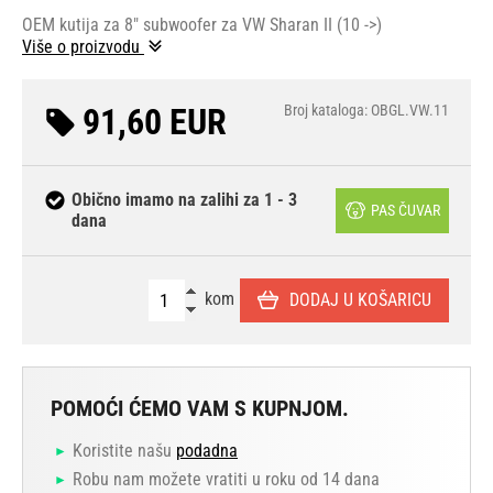
OEM kutija za 8" subwoofer za VW Sharan II (10 ->)
Više o proizvodu
91,60 EUR
Broj kataloga: OBGL.VW.11
Obično imamo na zalihi za 1 - 3
PAS ČUVAR
dana
kom
DODAJ U KOŠARICU
POMOĆI ĆEMO VAM S KUPNJOM.
Koristite našu
podadna
Robu nam možete vratiti u roku od 14 dana