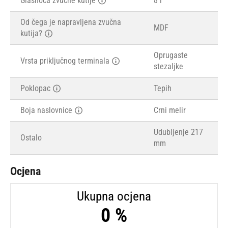
Glasnoća zvučne kutije
8 l
Od čega je napravljena zvučna
MDF
kutija?
Oprugaste
Vrsta priključnog terminala
stezaljke
Poklopac
Tepih
Boja naslovnice
Crni melir
Udubljenje 217
Ostalo
mm
Ocjena
Ukupna ocjena
0 %