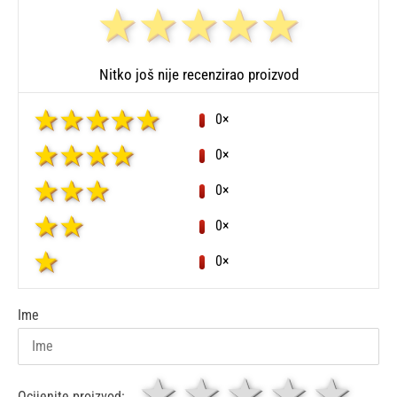
Nitko još nije recenzirao proizvod
0×
0×
0×
0×
0×
Ime
1 zvjezdica
zvjezdice
3 zvjez
4 zv
5 
Ocijenite proizvod: