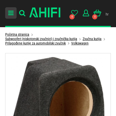
hr
0
0
Početna stranica
Subwooferi (niskotonski zvučnici) i zvučnička kutija
Zvučna kutija
Prilagođene kutije za automobilski zvučnik
Volkswagen