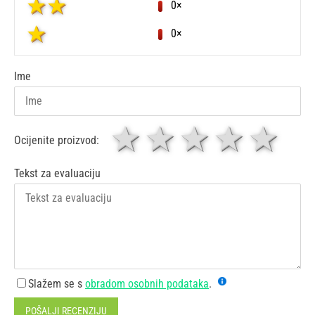
0×
0×
Ime
1 zvjezdica
zvjezdice
3 zvjez
4 zv
5 
Ocijenite proizvod:
Tekst za evaluaciju
Slažem se s
obradom osobnih podataka
.
POŠALJI RECENZIJU