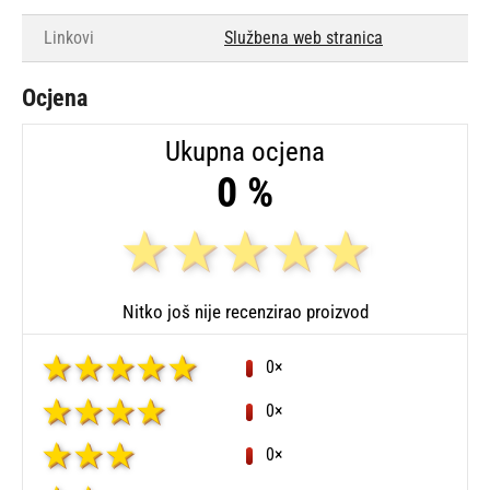
Linkovi
Službena web stranica
Ocjena
Ukupna ocjena
0 %
Nitko još nije recenzirao proizvod
0×
0×
0×