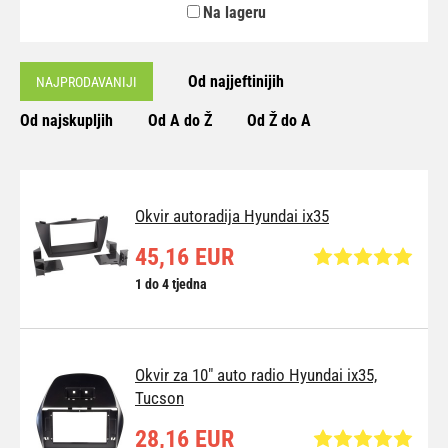
Na lageru
Od najjeftinijih
NAJPRODAVANIJI
Od najskupljih
Od A do Ž
Od Ž do A
Okvir autoradija Hyundai ix35
45,16 EUR
1 do 4 tjedna
Okvir za 10" auto radio Hyundai ix35,
Tucson
28,16 EUR