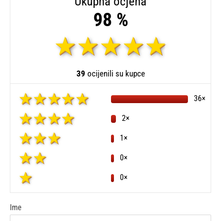
Ukupna ocjena
98 %
39
ocijenili su kupce
36×
2×
1×
0×
0×
Ime