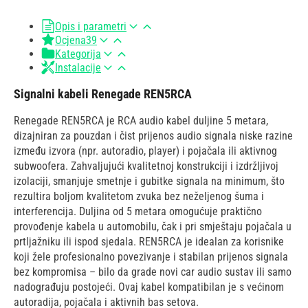
Opis i parametri
Ocjena
39
Kategorija
Instalacije
Signalni kabeli Renegade REN5RCA
Renegade REN5RCA je RCA audio kabel duljine 5 metara,
dizajniran za pouzdan i čist prijenos audio signala niske razine
između izvora (npr. autoradio, player) i pojačala ili aktivnog
subwoofera. Zahvaljujući kvalitetnoj konstrukciji i izdržljivoj
izolaciji, smanjuje smetnje i gubitke signala na minimum, što
rezultira boljom kvalitetom zvuka bez neželjenog šuma i
interferencija. Duljina od 5 metara omogućuje praktično
provođenje kabela u automobilu, čak i pri smještaju pojačala u
prtljažniku ili ispod sjedala. REN5RCA je idealan za korisnike
koji žele profesionalno povezivanje i stabilan prijenos signala
bez kompromisa – bilo da grade novi car audio sustav ili samo
nadograđuju postojeći. Ovaj kabel kompatibilan je s većinom
autoradija, pojačala i aktivnih bas setova.