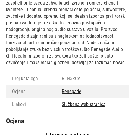
zavoljeli prije svega zahvaljujući izvrsnom omjeru cijene i
kvalitete. U ponudi brenda pronaći ćete pojačala, subwoofere,
zvučnike i dodatnu opremu koji su idealan izbor za prvi korak
prema kvalitetnijem zvuku ili cjenovno pristupačnu
nadogradnju originalnog audio sustava u vozilu. Proizvodi
Renegade dizajnirani su s naglaskom na jednostavnost,
funkcionalnost i dugoročno pouzdan rad. Nude značajno
poboljšanje zvuka bez visokih troškova, što Renegade Audio
čini idealnim izborom za svakoga tko želi pošteno auto-
ozvučenje i maksimalan glazbeni doživljaj za razuman novac!
Broj kataloga
REN5RCA
Ocjena
Renegade
Linkovi
Službena web stranica
Ocjena