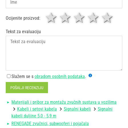
1 zvjezdica
zvjezdice
3 zvjez
4 zv
5 
Ocijenite proizvod:
Tekst za evaluaciju
Slažem se s
obradom osobnih podataka
.
POŠALJI RECENZIJU
Materijali i pribor za montažu zvučnih sustava u vozilima
Kabeli i setovi kabela
Signalni kabeli
Signalni
kabeli duljine 5,0 - 5,9 m
RENEGADE zvučnici, subwooferi i pojačala