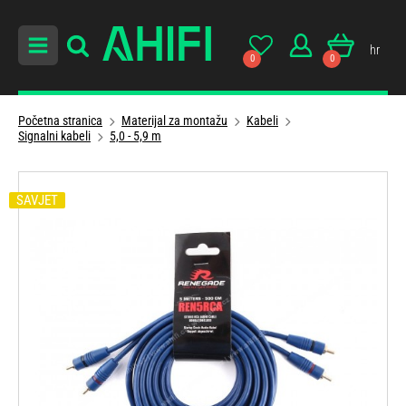
hr
0
0
Početna stranica
Materijal za montažu
Kabeli
Signalni kabeli
5,0 - 5,9 m
SAVJET