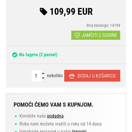
109,99 EUR
Broj kataloga: 14199
JAMČITI 2 GODINE
Na lageru
(2 parovi)
nekoliko
DODAJ U KOŠARICU
POMOĆI ĆEMO VAM S KUPNJOM.
Koristite našu
podadna
Robu nam možete vratiti u roku od 14 dana
Isprobajte proizvod u našoj
trgovini