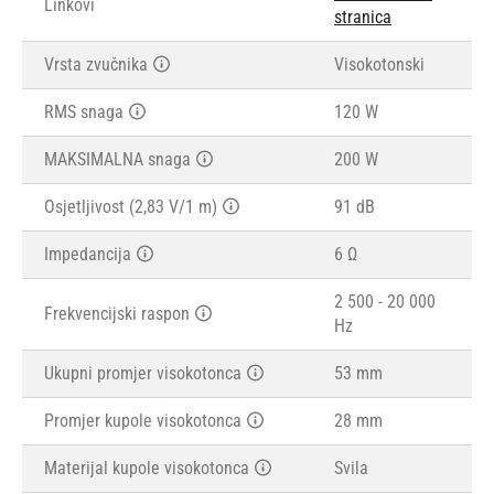
Linkovi
stranica
Vrsta zvučnika
Visokotonski
RMS snaga
120 W
MAKSIMALNA snaga
200 W
Osjetljivost (2,83 V/1 m)
91 dB
Impedancija
6 Ω
2 500 - 20 000
Frekvencijski raspon
Hz
Ukupni promjer visokotonca
53 mm
Promjer kupole visokotonca
28 mm
Materijal kupole visokotonca
Svila