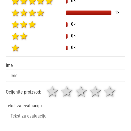
0×
1×
0×
0×
0×
Ime
1 zvjezdica
zvjezdice
3 zvjez
4 zv
5 
Ocijenite proizvod:
Tekst za evaluaciju