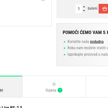
balení
POMOĆI ĆEMO VAM S 
Koristite našu
podadna
Robu nam možete vratiti 
Isprobajte proizvod u naš
Ocjena
tri
5
s Live RS-2.5