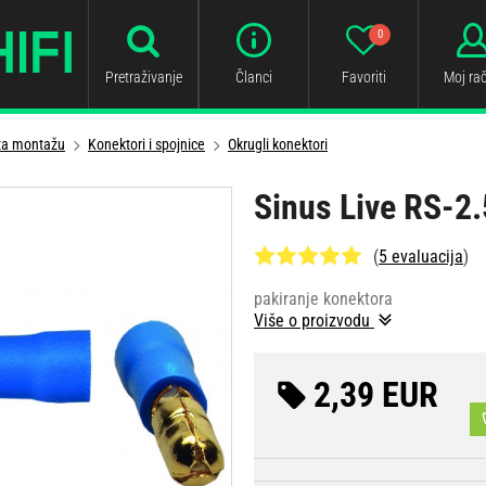
0
Pretraživanje
Članci
Favoriti
Moj ra
 za montažu
Konektori i spojnice
Okrugli konektori
Sinus Live RS-2.
(
5 evaluacija
)
pakiranje konektora
Više o proizvodu
2,39 EUR