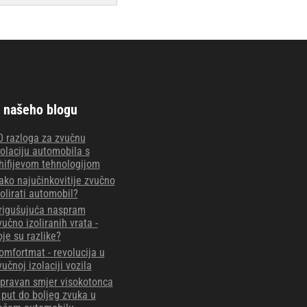
 našeho blogu
0 razloga za zvučnu
zolaciju automobila s
hifijevom tehnologijom
ako najučinkovitije zvučno
zolirati automobil?
rigušujuća naspram
vučno izoliranih vrata -
oje su razlike?
omfortmat - revolucija u
vučnoj izolaciji vozila
spravan smjer visokotonca
 put do boljeg zvuka u