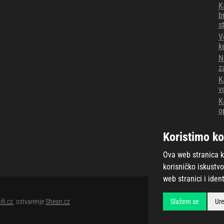
K
b
s
V
k
N
z
K
v
K
o
N
z
Koristimo ko
V
Ova web stranica ko
korisničko iskustvo
web stranici i ident
Slažem se
Ure
ifi.cz
, ostvarenje
Shean.cz