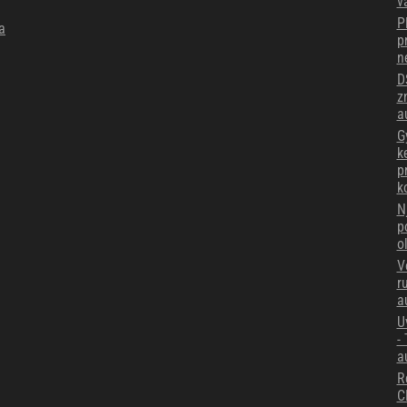
v
P
a
p
n
D
z
a
G
k
p
k
N
p
o
V
r
a
U
-
a
R
C