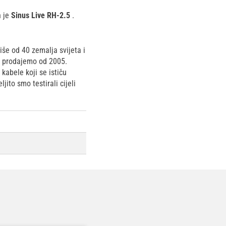
n je
Sinus Live RH-2.5
.
še od 40 zemalja svijeta i
ve prodajemo od 2005.
kabele koji se ističu
ito smo testirali cijeli