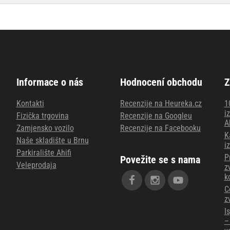
Informace o nás
Hodnocení obchodu
Z
Kontakti
Recenzije na Heureka.cz
1
i
Fizička trgovina
Recenzije na Googleu
A
Zamjensko vozilo
Recenzije na Facebooku
K
Naše skladište u Brnu
i
Parkiralište Ahifi
P
Povežite se s nama
Veleprodaja
z
k
C
z
I
–