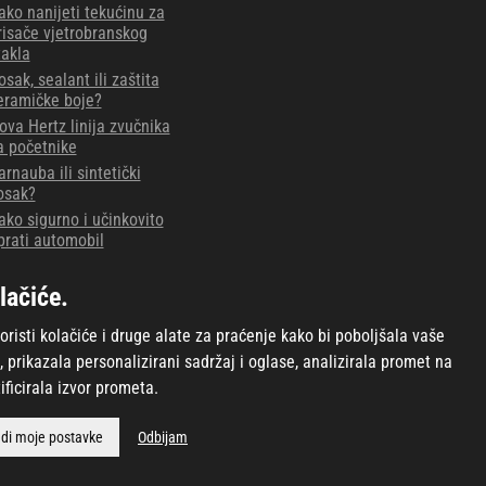
ako nanijeti tekućinu za
risače vjetrobranskog
takla
osak, sealant ili zaštita
eramičke boje?
ova Hertz linija zvučnika
a početnike
arnauba ili sintetički
osak?
ako sigurno i učinkovito
prati automobil
anošenje keramičke
aštite na kotače
lačiće.
oskanje i priprema laka
risti kolačiće i druge alate za praćenje kako bi poboljšala vaše
, prikazala personalizirani sadržaj i oglase, analizirala promet na
ificirala izvor prometa.
di moje postavke
Odbijam