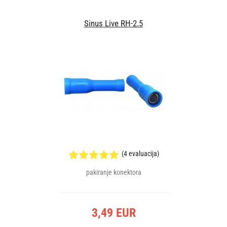
Sinus Live RH-2.5
(4 evaluacija)
pakiranje konektora
3,49 EUR