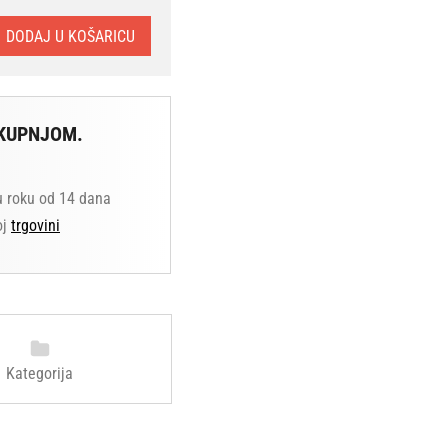
DODAJ U KOŠARICU
KUPNJOM.
u roku od 14 dana
oj
trgovini
Kategorija