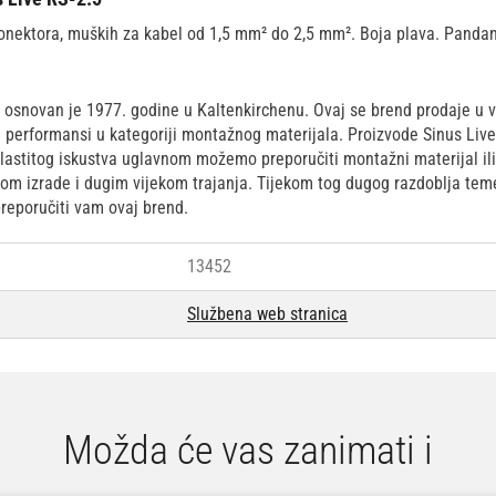
konektora, muških za kabel od 1,5 mm² do 2,5 mm². Boja plava. Panda
osnovan je 1977. godine u Kaltenkirchenu. Ovaj se brend prodaje u vi
 i performansi u kategoriji montažnog materijala. Proizvode Sinus Li
lastitog iskustva uglavnom možemo preporučiti montažni materijal ili 
om izrade i dugim vijekom trajanja. Tijekom tog dugog razdoblja temelj
reporučiti vam ovaj brend.
13452
Službena web stranica
Možda će vas zanimati i