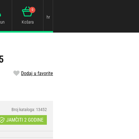
0
hr
čun
Košara
5
Dodaj u favorite
Broj kataloga: 13452
JAMČITI 2 GODINE