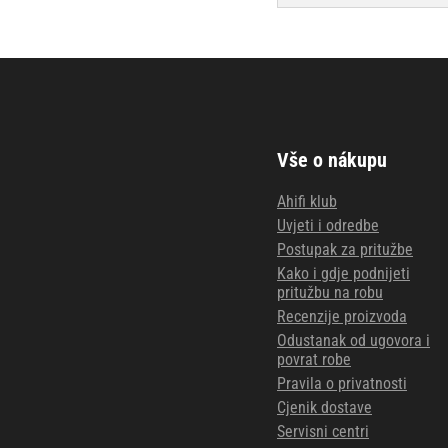
Vše o nákupu
Ahifi klub
Uvjeti i odredbe
Postupak za pritužbe
Kako i gdje podnijeti
pritužbu na robu
Recenzije proizvoda
Odustanak od ugovora i
povrat robe
Pravila o privatnosti
Cjenik dostave
Servisni centri