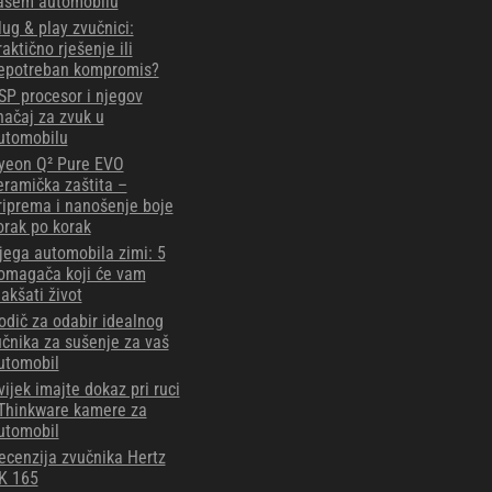
ašem automobilu
lug & play zvučnici:
raktično rješenje ili
epotreban kompromis?
SP procesor i njegov
načaj za zvuk u
utomobilu
yeon Q² Pure EVO
eramička zaštita –
riprema i nanošenje boje
orak po korak
jega automobila zimi: 5
omagača koji će vam
lakšati život
odič za odabir idealnog
učnika za sušenje za vaš
utomobil
vijek imajte dokaz pri ruci
 Thinkware kamere za
utomobil
ecenzija zvučnika Hertz
K 165