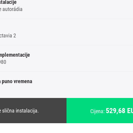
stalacije
e autorádia
ctavia 2
mplementacije
980
 puno vremena
529,68 E
slična instalacija.
Cijena: