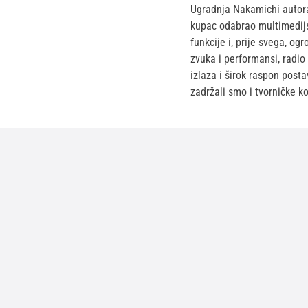
Ugradnja Nakamichi autora
kupac odabrao multimedijs
funkcije i, prije svega, og
zvuka i performansi, radio
izlaza i širok raspon post
zadržali smo i tvorničke 
1.
Okvir za 10" auto radio 