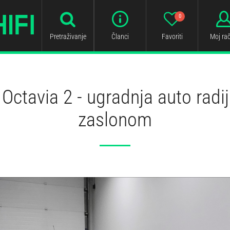
0
Pretraživanje
Članci
Favoriti
Moj ra
Octavia 2 - ugradnja auto radij
zaslonom