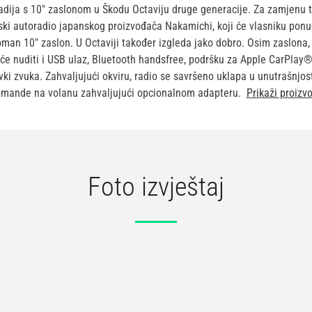
dija s 10" zaslonom u Škodu Octaviju druge generacije. Za zamjenu t
ki autoradio japanskog proizvođača Nakamichi, koji će vlasniku ponu
roman 10" zaslon. U Octaviji također izgleda jako dobro. Osim zaslona,
 će nuditi i USB ulaz, Bluetooth handsfree, podršku za Apple CarPlay
avki zvuka. Zahvaljujući okviru, radio se savršeno uklapa u unutrašnjo
komande na volanu zahvaljujući opcionalnom adapteru.
Prikaži proizv
Škoda Octavia II
43,28 EUR
Foto izvještaj