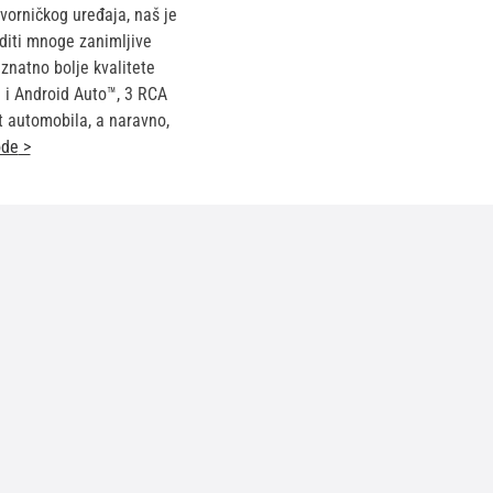
vorničkog uređaja, naš je
diti mnoge zanimljive
 znatno bolje kvalitete
® i Android Auto™, 3 RCA
st automobila, a naravno,
ode
>
Dodaj u
+
-
košaricu