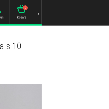
0
hr
čun
Košara
a s 10"