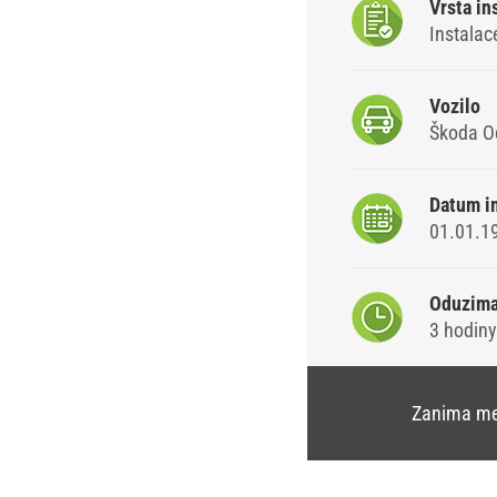
Vrsta in
Instalac
Vozilo
Škoda O
Datum i
01.01.1
Oduzima
3 hodiny
Zanima me 