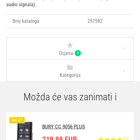
audio signala).
Broj kataloga
257582
Ocjena
0
Kategorija
Možda će vas zanimati i
SAVJET
BURY CC 9056 PLUS
219,99 EUR