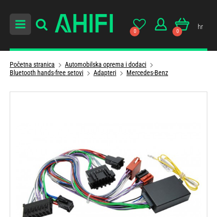
hr
0
0
Početna stranica
Automobilska oprema i dodaci
Bluetooth hands-free setovi
Adapteri
Mercedes-Benz