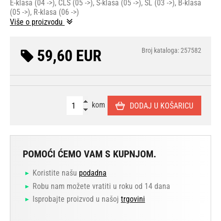
E-klasa (04 ->), CLS (05 ->), S-klasa (05 ->), SL (03 ->), B-klasa
(05 ->), R-klasa (06 ->)
Više o proizvodu
59,60 EUR
Broj kataloga: 257582
kom
DODAJ U KOŠARICU
POMOĆI ĆEMO VAM S KUPNJOM.
Koristite našu
podadna
Robu nam možete vratiti u roku od 14 dana
Isprobajte proizvod u našoj
trgovini