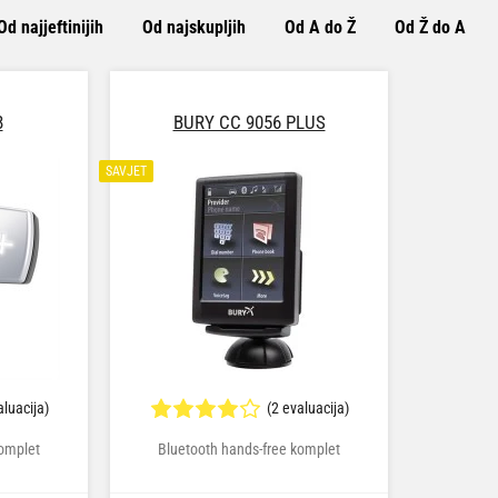
Od najjeftinijih
Od najskupljih
Od A do Ž
Od Ž do A
8
BURY CC 9056 PLUS
SAVJET
aluacija)
(2 evaluacija)
komplet
Bluetooth hands-free komplet