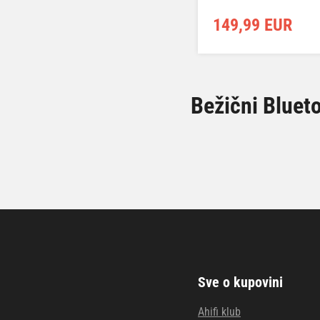
149,99 EUR
Bežični Bluet
Sve o kupovini
Ahifi klub