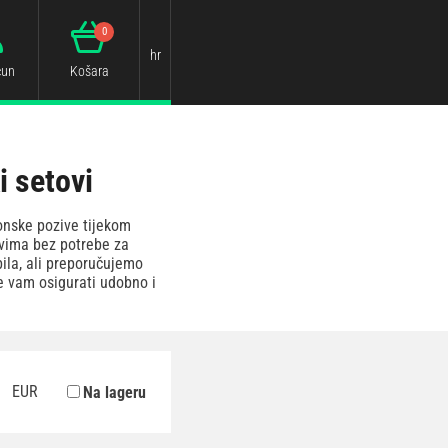
0
hr
čun
Košara
i setovi
fonske pozive tijekom
vima bez potrebe za
ila, ali preporučujemo
će vam osigurati udobno i
EUR
Na lageru