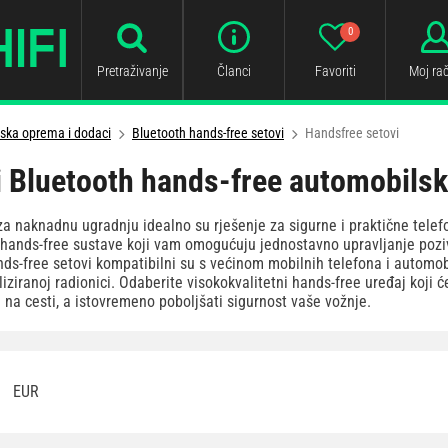
0
Pretraživanje
Članci
Favoriti
Moj ra
ska oprema i dodaci
Bluetooth hands-free setovi
Handsfree setovi
 Bluetooth hands-free automobilsk
za naknadnu ugradnju idealno su rješenje za sigurne i praktične tele
hands-free sustave koji vam omogućuju jednostavno upravljanje pozi
ds-free setovi kompatibilni su s većinom mobilnih telefona i automob
liziranoj radionici. Odaberite visokokvalitetni hands-free uređaj koji 
 na cesti, a istovremeno poboljšati sigurnost vaše vožnje.
EUR