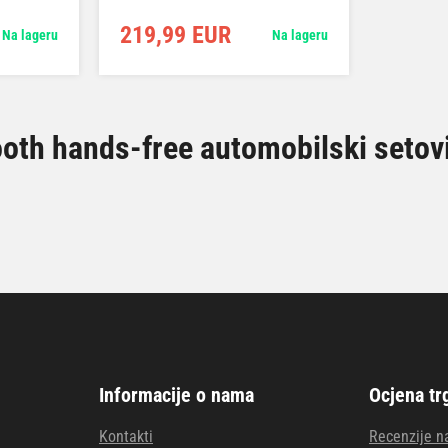
219,99 EUR
Na lageru
Na lageru
ooth hands-free automobilski setov
Informacije o nama
Ocjena tr
Kontakti
Recenzije n