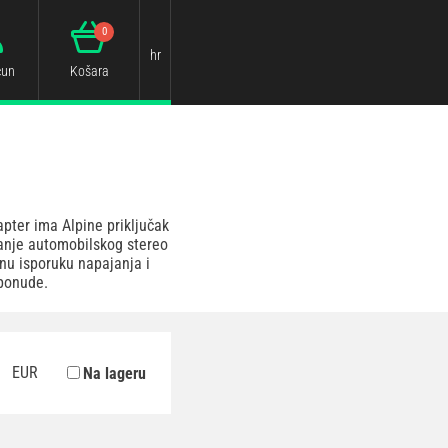
0
hr
čun
Košara
apter ima Alpine priključak
anje automobilskog stereo
nu isporuku napajanja i
 ponude.
EUR
Na lageru