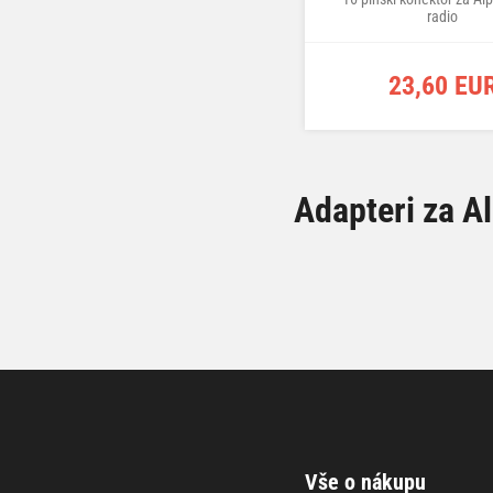
radio
23,60 EU
Adapteri za Al
Vše o nákupu