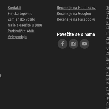
Kontakti
Recenzije na Heureka.cz
1
i
Fizička trgovina
Recenzije na Googleu
A
Zamjensko vozilo
Recenzije na Facebooku
K
Naše skladište u Brnu
i
Parkiralište Ahifi
P
Povežite se s nama
Veleprodaja
z
k
C
z
I
–
v
P
a
p
n
D
z
a
G
k