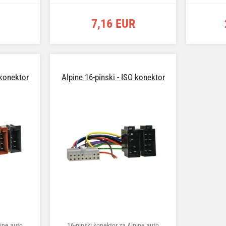
7,16 EUR
 konektor
Alpine 16-pinski - ISO konektor
pine auto
16-pinski konektor za Alpine auto