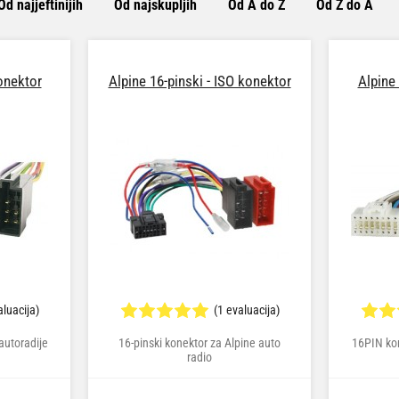
Od najjeftinijih
Od najskupljih
Od A do Ž
Od Ž do A
konektor
Alpine 16-pinski - ISO konektor
Alpine 
aluacija)
(1 evaluacija)
autoradije
16-pinski konektor za Alpine auto
16PIN kon
radio