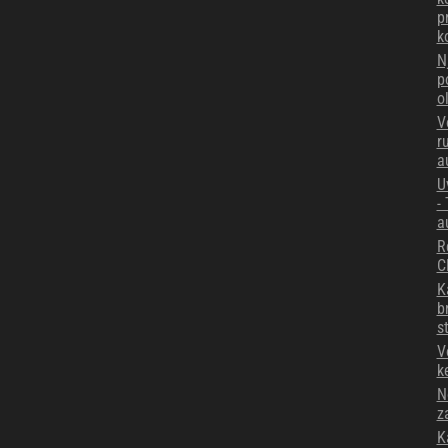
p
k
N
p
o
V
r
a
U
-
a
R
C
K
b
s
V
k
N
z
K