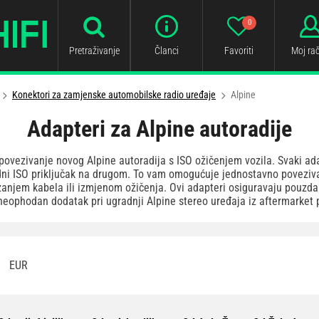
0
Pretraživanje
Članci
Favoriti
Moj ra
Konektori za zamjenske automobilske radio uređaje
Alpine
Adapteri za Alpine autoradije
 povezivanje novog Alpine autoradija s ISO ožičenjem vozila. Svaki ad
dni ISO priključak na drugom. To vam omogućuje jednostavno poveziv
zanjem kabela ili izmjenom ožičenja. Ovi adapteri osiguravaju pouzda
 neophodan dodatak pri ugradnji Alpine stereo uređaja iz aftermarket
EUR