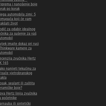
riprema i nanošenje boje
orak po korak
jega automobila zimi: 5
omagača koji će vam
lakšati život
odič za odabir idealnog
učnika za sušenje za vaš
utomobil
vijek imajte dokaz pri ruci
 Thinkware kamere za
utomobil
ecenzija zvučnika Hertz
K 165
ako nanijeti tekućinu za
risače vjetrobranskog
takla
osak, sealant ili zaštita
eramičke boje?
ova Hertz linija zvučnika
a početnike
arnauba ili sintetički