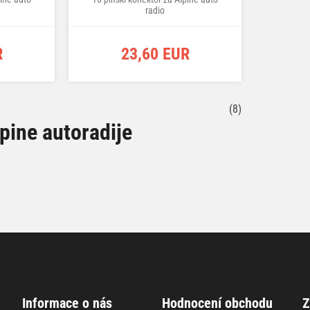
radio
R
23,60 EUR
(8)
pine autoradije
Informace o nás
Hodnocení obchodu
Z