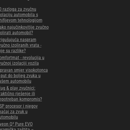
0 razloga za zvučnu
zolaciju automobila s
hifijevom tehnologijom
ako najučinkovitije zvučno
zolirati automobil?
rigušujuća naspram
vučno izoliranih vrata -
oje su razlike?
omfortmat - revolucija u
vučnoj izolaciji vozila
spravan smjer visokotonca
 put do boljeg zvuka u
ašem automobilu
lug & play zvučnici:
raktično rješenje ili
epotreban kompromis?
SP procesor i njegov
načaj za zvuk u
utomobilu
yeon Q² Pure EVO
eramička zaštita –