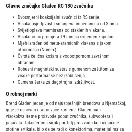
Glavne značajke Gladen RC 130 zvučnika
Dvosmjerni koaksijalni zvučnici iz RS serije.
Visoka osjetljivost i smanjena impedancija od 3 oma.
Svijetloplava membrana od staklenih vlakana.
Visokotonac promjera 19 mm sa svilenom kupolom.
Mjeh izrađen od meta-aramidnih vlakana s jakom
otpornošću (Nomex).
Čvrsta čelična košara s vodootpornom završnom
obradom.
Robusni magnetski sustav s gumenom zaštitom za
visoke performanse bez izobličenja.
Gumena šarka za dugotrajnu izdržljivost.
O robnoj marki
Brend Gladen jedan je od najuspješnijih brendova u Njemačkoj,
gdje je osnovan i tamo vuče korijene. Gladen nudi
visokokvalitetne proizvode poput zvučnika, subwoofera i
pojačala. Također ima širok portfelj proizvoda koji uključuje
stotine artikala, bilo da se radi o konektorima, materijalima za