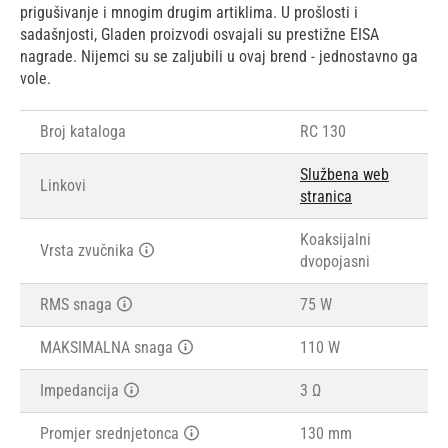
prigušivanje i mnogim drugim artiklima. U prošlosti i
sadašnjosti, Gladen proizvodi osvajali su prestižne EISA
nagrade. Nijemci su se zaljubili u ovaj brend - jednostavno ga
vole.
Broj kataloga
RC 130
Službena web
Linkovi
stranica
Koaksijalni
Vrsta zvučnika
dvopojasni
RMS snaga
75 W
MAKSIMALNA snaga
110 W
Impedancija
3 Ω
Promjer srednjetonca
130 mm