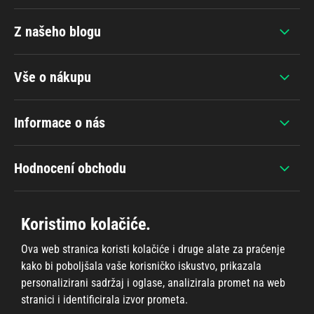
Z našeho blogu
Vše o nákupu
Informace o nás
Hodnocení obchodu
Koristimo kolačiće.
Ova web stranica koristi kolačiće i druge alate za praćenje
+420 607 383 838
kako bi poboljšala vaše korisničko iskustvo, prikazala
personalizirani sadržaj i oglase, analizirala promet na web
stranici i identificirala izvor prometa.