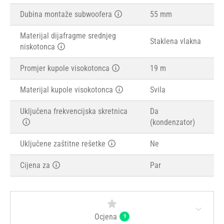
Dubina montaže subwoofera
55 mm
Materijal dijafragme srednjeg
Staklena vlakna
niskotonca
Promjer kupole visokotonca
19 m
Materijal kupole visokotonca
Svila
Uključena frekvencijska skretnica
Da
(kondenzator)
Uključene zaštitne rešetke
Ne
Cijena za
Par
Ocjena
9