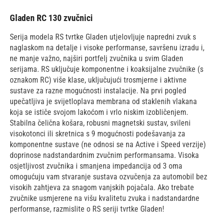
Gladen RC 130 zvučnici
Serija modela RS tvrtke Gladen utjelovljuje napredni zvuk s
naglaskom na detalje i visoke performanse, savršenu izradu i,
ne manje važno, najširi portfelj zvučnika u svim Gladen
serijama. RS uključuje komponentne i koaksijalne zvučnike (s
oznakom RC) više klase, uključujući trosmjerne i aktivne
sustave za razne mogućnosti instalacije. Na prvi pogled
upečatljiva je svijetloplava membrana od staklenih vlakana
koja se ističe svojom lakoćom i vrlo niskim izobličenjem.
Stabilna čelična košara, robusni magnetski sustav, svileni
visokotonci ili skretnica s 9 mogućnosti podešavanja za
komponentne sustave (ne odnosi se na Active i Speed verzije)
doprinose nadstandardnim zvučnim performansama. Visoka
osjetljivost zvučnika i smanjena impedancija od 3 oma
omogućuju vam stvaranje sustava ozvučenja za automobil bez
visokih zahtjeva za snagom vanjskih pojačala. Ako trebate
zvučnike usmjerene na višu kvalitetu zvuka i nadstandardne
performanse, razmislite o RS seriji tvrtke Gladen!