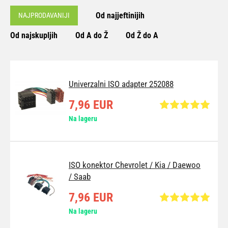
Od najjeftinijih
NAJPRODAVANIJI
Od najskupljih
Od A do Ž
Od Ž do A
Univerzalni ISO adapter 252088
7,96 EUR
Na lageru
ISO konektor Chevrolet / Kia / Daewoo
/ Saab
7,96 EUR
Na lageru