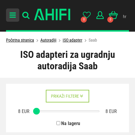
hr
0
0
Početna stranica
Autoradiji
ISO adapter
Saab
ISO adapteri za ugradnju
autoradija Saab
PRIKAŽI FILTERE
8
EUR
8
EUR
Na lageru