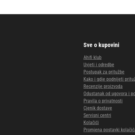
Sve o kupovini
Ahifi klub
Uvjeti i odredbe
Postupak za pritužbe
Kako i gdje podnijeti prit
Recenzije proizvoda
Odustanak od ugovora i po
Pravila o privatnosti
Cjenik dostave
Servisni centri
Kolačići
Promjena postavki kolačić