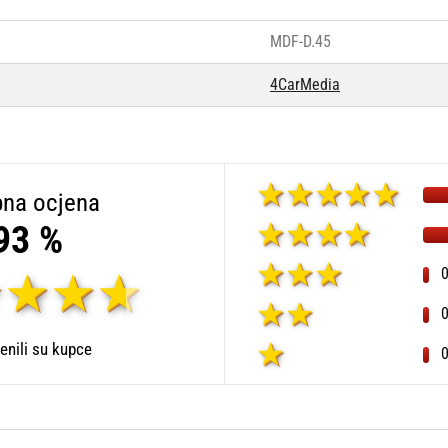
MDF-D.45
4CarMedia
na ocjena
93 %
enili su kupce