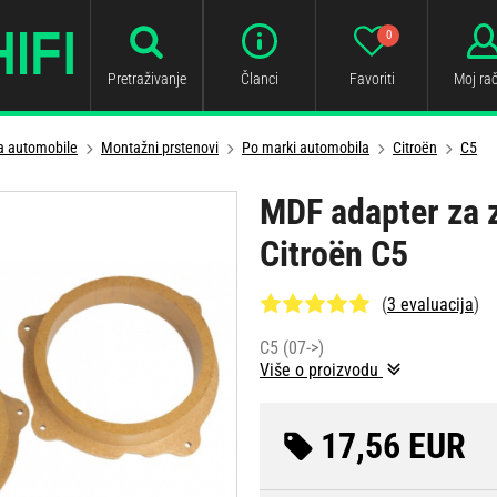
0
Pretraživanje
Članci
Favoriti
Moj ra
za automobile
Montažni prstenovi
Po marki automobila
Citroën
C5
MDF adapter za 
Citroën C5
(
3 evaluacija
)
C5 (07->)
Više o proizvodu
17,56 EUR