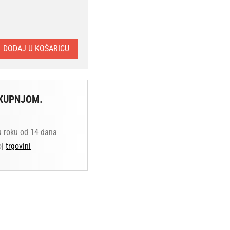
DODAJ U KOŠARICU
KUPNJOM.
u roku od 14 dana
oj
trgovini