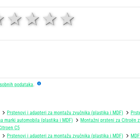
1 zvjezdica
zvjezdice
3 zvjezdice
4 zvjezdice
5 zvjezd
sobnih podataka
.
Prstenovi i adapteri za montažu zvučnika (plastika i MDF)
Prst
 marki automobila (plastika i MDF)
Montažni prsteni za Citroën z
Citroen C5
Prstenovi i adapteri za montažu zvučnika (plastika i MDF)
MDF 