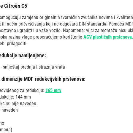
e Citroën C5
mogućuju zamjenu originalnih tvorničkih zvučnika novima i kvalitetni
ik ili način pričvršćivanja koji ne odgovara DIN standardu. Pomoću MD
ostavno ugraditi i u vaše vozilo. Napomena: vijci za montažu nisu ukl
isoka razina vlage preporučujemo korištenje
ACV plastičnih prstenova
bi prilagoditi.
edukcije namijenjene:
- smještaj prednja i stražnja vrata
i dimenzije MDF redukcijskih prstenova:
edviđenog za redukciju:
165 mm
edukcije: 144 mm
kcije: nije naveden
je naveden
ano
komada)