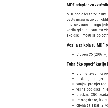
MDF adapter za zvučnik
MDF podlošci za zvučnike o
često imaju netipičan obl
novi se zvučnici mogu jedn
vozila gdje je u vratima v
ekološki i mogu se po potre
Vozila za koja su MDF r
Citroën
C5
(2007 ->) 
Tehničke specifikacije 
promjer zvučnika pr
unutarnji promjer r
vanjski promjer redu
visina podloška: ni
precizna CNC izrada
impregnirano, lakir
cijena za 1 par (2 