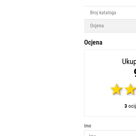
Broj kataloga
Ocjena
Ocjena
Ukup
3
ocij
Ime