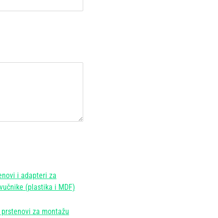
ica
enovi i adapteri za
vučnike (plastika i MDF)
prstenovi za montažu