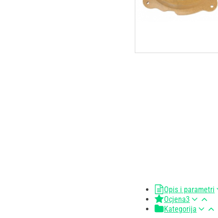
Opis i parametri
Ocjena
3
Kategorija