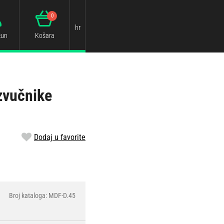
0
hr
čun
Košara
zvučnike
Dodaj u favorite
Broj kataloga: MDF-D.45