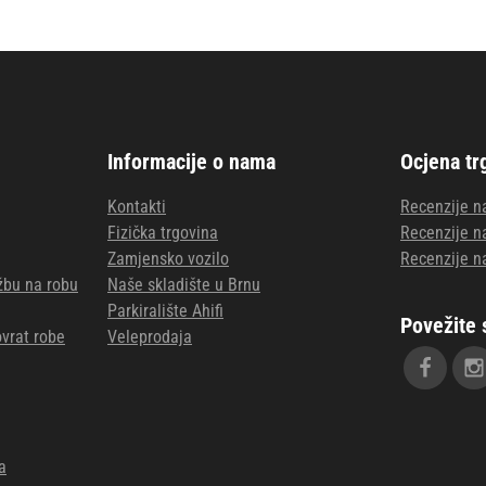
Informacije o nama
Ocjena tr
Kontakti
Recenzije n
Fizička trgovina
Recenzije n
Zamjensko vozilo
Recenzije n
užbu na robu
Naše skladište u Brnu
Parkiralište Ahifi
Povežite 
vrat robe
Veleprodaja
a