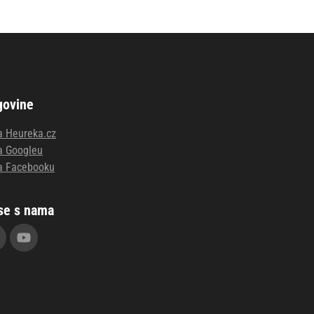
govine
a Heureka.cz
a Googleu
a Facebooku
se s nama