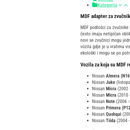
Kategorija
MDF adapter za zvučnike
MDF podlošci za zvučnike o
često imaju netipičan obl
novi se zvučnici mogu jedn
vozila gdje je u vratima v
ekološki i mogu se po potre
Vozila za koja su MDF r
Nissan
Almera (N16
Nissan
Juke
(listop
Nissan
Micra
(2002 
Nissan
Micra
(2010 
Nissan
Note
(2006 -
Nissan
Primera (P1
Nissan
Qashqai
(200
Nissan
Tiida
(2004 -