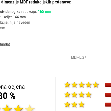
i dimenzije MDF redukcijskih prstenova:
edviđenog za redukciju:
165 mm
edukcije: 144 mm
kcije: nije naveden
6 mm
ano
komada)
MDF-D.27
na ocjena
80 %