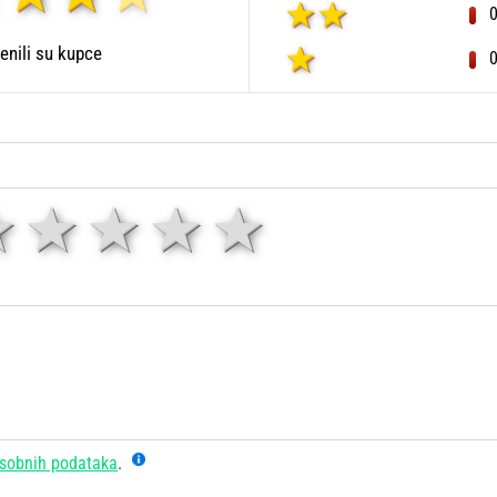
enili su kupce
1 zvjezdica
zvjezdice
3 zvjezdice
4 zvjezdice
5 zvjezd
sobnih podataka
.