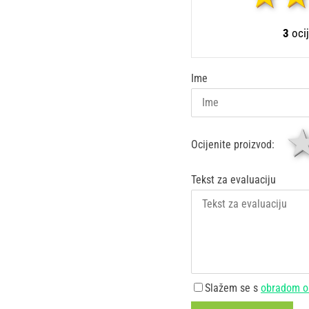
3
ocij
Ime
Ocijenite proizvod:
Tekst za evaluaciju
Slažem se s
obradom o