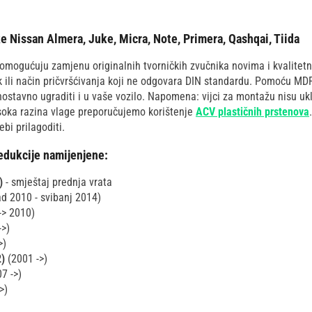
 Nissan Almera, Juke, Micra, Note, Primera, Qashqai, Tiida
mogućuju zamjenu originalnih tvorničkih zvučnika novima i kvalitetni
ik ili način pričvršćivanja koji ne odgovara DIN standardu. Pomoću MD
ostavno ugraditi i u vaše vozilo. Napomena: vijci za montažu nisu ukl
isoka razina vlage preporučujemo korištenje
ACV plastičnih prstenova
bi prilagoditi.
edukcije namijenjene:
)
- smještaj prednja vrata
ad 2010 - svibanj 2014)
-> 2010)
->)
>)
2)
(2001 ->)
7 ->)
>)