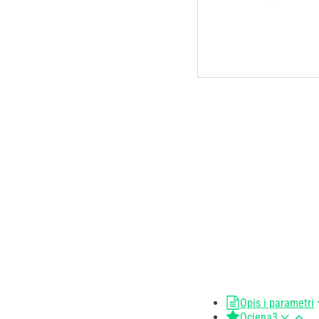
Opis i parametri
Ocjena
3