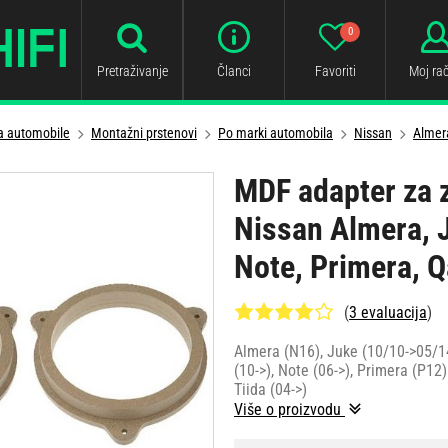
0
Pretraživanje
Članci
Favoriti
Moj ra
za automobile
Montažni prstenovi
Po marki automobila
Nissan
Almer
MDF adapter za 
Nissan Almera, J
Note, Primera, Q
(
3 evaluacija
)
Almera (N16), Juke (10/10->05/14
(10->), Note (06->), Primera (P12)
Tiida (04->)
Više o proizvodu