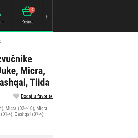
0
hr
čun
Košara
a
zvučnike
uke, Micra,
ashqai, Tiida
Dodaj u favorite
), Micra (02->10), Micra
 (01->), Qashqai (07->),