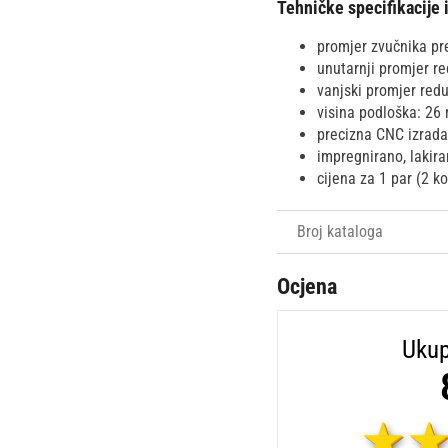
Tehničke specifikacije 
promjer zvučnika pr
unutarnji promjer r
vanjski promjer redu
visina podloška: 2
precizna CNC izrada
impregnirano, lakir
cijena za 1 par (2 
Broj kataloga
Ocjena
Ukup