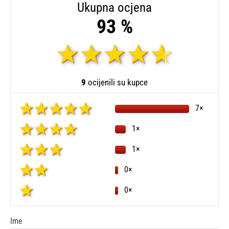
Ukupna ocjena
93 %
9
ocijenili su kupce
7×
1×
1×
0×
0×
Ime