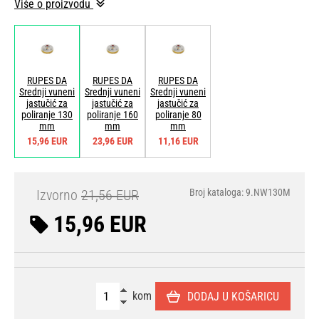
Više o proizvodu
RUPES DA
RUPES DA
RUPES DA
Srednji vuneni
Srednji vuneni
Srednji vuneni
jastučić za
jastučić za
jastučić za
poliranje 130
poliranje 160
poliranje 80
mm
mm
mm
15,96 EUR
23,96 EUR
11,16 EUR
Izvorno
21,56 EUR
Broj kataloga: 9.NW130M
15,96 EUR
kom
DODAJ U KOŠARICU