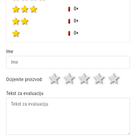
0×
0×
0×
Ime
1 zvjezdica
zvjezdice
3 zvjez
4 zv
5 
Ocijenite proizvod:
Tekst za evaluaciju