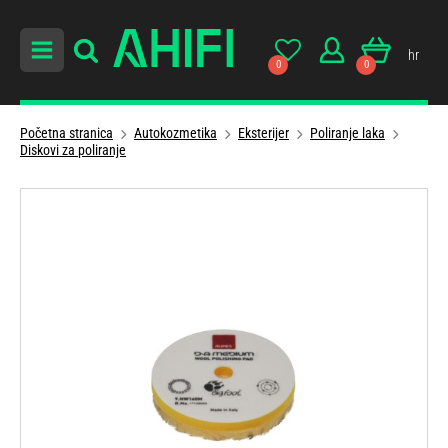
hr
0
0
Početna stranica
Autokozmetika
Eksterijer
Poliranje laka
Diskovi za poliranje