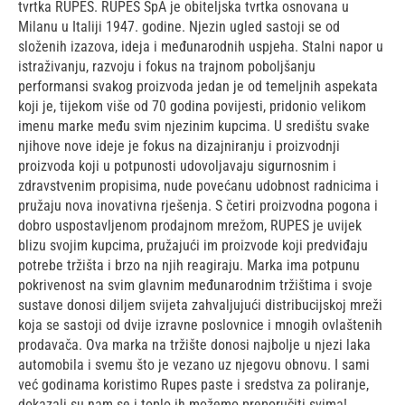
tvrtka RUPES. RUPES SpA je obiteljska tvrtka osnovana u
Milanu u Italiji 1947. godine. Njezin ugled sastoji se od
složenih izazova, ideja i međunarodnih uspjeha. Stalni napor u
istraživanju, razvoju i fokus na trajnom poboljšanju
performansi svakog proizvoda jedan je od temeljnih aspekata
koji je, tijekom više od 70 godina povijesti, pridonio velikom
imenu marke među svim njezinim kupcima. U središtu svake
njihove nove ideje je fokus na dizajniranju i proizvodnji
proizvoda koji u potpunosti udovoljavaju sigurnosnim i
zdravstvenim propisima, nude povećanu udobnost radnicima i
pružaju nova inovativna rješenja. S četiri proizvodna pogona i
dobro uspostavljenom prodajnom mrežom, RUPES je uvijek
blizu svojim kupcima, pružajući im proizvode koji predviđaju
potrebe tržišta i brzo na njih reagiraju. Marka ima potpunu
pokrivenost na svim glavnim međunarodnim tržištima i svoje
sustave donosi diljem svijeta zahvaljujući distribucijskoj mreži
koja se sastoji od dvije izravne poslovnice i mnogih ovlaštenih
prodavača. Ova marka na tržište donosi najbolje u njezi laka
automobila i svemu što je vezano uz njegovu obnovu. I sami
već godinama koristimo Rupes paste i sredstva za poliranje,
dokazali su nam se i toplo ih možemo preporučiti svima!