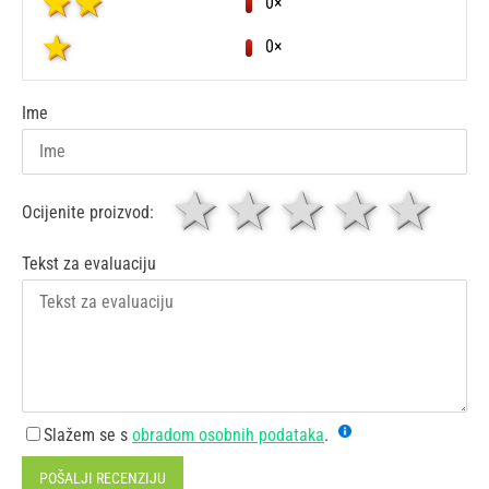
0×
0×
Ime
1 zvjezdica
zvjezdice
3 zvjez
4 zv
5 
Ocijenite proizvod:
Tekst za evaluaciju
Slažem se s
obradom osobnih podataka
.
POŠALJI RECENZIJU