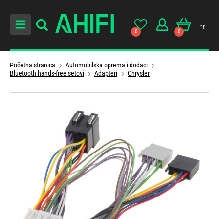
hr
0
0
Početna stranica
Automobilska oprema i dodaci
Bluetooth hands-free setovi
Adapteri
Chrysler