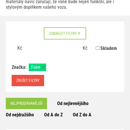
materiály navíc zaručují, že vůně bude nejen funkční, ale i
stylovým doplňkem vašeho vozu.
ZOBRAZIT FILTRY
Kč
Kč
Skladem
Značka:
Foen
ZRUŠIT FILTRY
Od nejlevnějšího
NEJPRODÁVANĚJŠÍ
Od nejdražšího
Od A do Z
Od Z do A