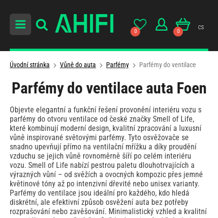
cs
0
0
Úvodní stránka
Vůně do auta
Parfémy
Parfémy do ventilace
Parfémy do ventilace auta Foen
Objevte elegantní a funkční řešení provonění interiéru vozu s
parfémy do otvoru ventilace od české značky Smell of Life,
které kombinují moderní design, kvalitní zpracování a luxusní
vůně inspirované světovými parfémy. Tyto osvěžovače se
snadno upevňují přímo na ventilační mřížku a díky proudění
vzduchu se jejich vůně rovnoměrně šíří po celém interiéru
vozu. Smell of Life nabízí pestrou paletu dlouhotrvajících a
výrazných vůní – od svěžích a ovocných kompozic přes jemné
květinové tóny až po intenzivní dřevité nebo unisex varianty.
Parfémy do ventilace jsou ideální pro každého, kdo hledá
diskrétní, ale efektivní způsob osvěžení auta bez potřeby
rozprašování nebo zavěšování. Minimalistický vzhled a kvalitní