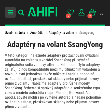
cs
0
0
Úvodní stránka
Autorádia
Adaptéry na volant
SsangYong
Adaptéry na volant SsangYong
V této kategorii naleznete adaptéry pro zachování ovládání
autorádia na volantu u vozidel SsangYong při výměně
originálního rádia za nový aftermarket model. Tyto adaptéry
zajišťují plnou kompatibilitu mezi multifunkčním volantem a
novou hlavní jednotkou, takže můžete i nadále pohodlně
ovládat hlasitost, přeskakovat skladby nebo přijímat hovory
přímo z volantu. Nabízíme adaptéry pro různé modely
SsangYong. Vyberte si správný adaptér dle konkrétního typu
vozu a modelu autorádia (např. Pioneer, Kenwood, Alpine
apod.), abyste mohli i po výměně autorádia nadále pohodlně
ovládat hlasitost, přeskakovat skladby nebo přijímat hovory
přímo z volantu.