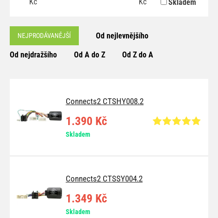
Kč
Kč
Skladem
Od nejlevnějšího
NEJPRODÁVANĚJŠÍ
Od nejdražšího
Od A do Z
Od Z do A
Connects2 CTSHY008.2
1.390 Kč
Skladem
Connects2 CTSSY004.2
1.349 Kč
Skladem