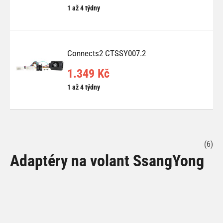
1 až 4 týdny
Connects2 CTSSY007.2
1.349 Kč
1 až 4 týdny
(6)
Adaptéry na volant SsangYong