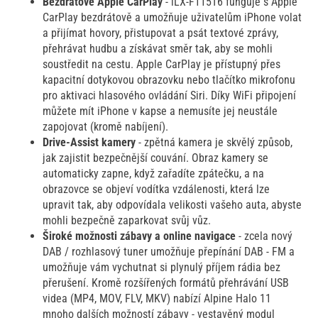
Bezdrátové Apple CarPlay
- iLX-F115T6 funguje s Apple
CarPlay bezdrátově a umožňuje uživatelům iPhone volat
a přijímat hovory, přistupovat a psát textové zprávy,
přehrávat hudbu a získávat směr tak, aby se mohli
soustředit na cestu. Apple CarPlay je přístupný přes
kapacitní dotykovou obrazovku nebo tlačítko mikrofonu
pro aktivaci hlasového ovládání Siri. Díky WiFi připojení
můžete mít iPhone v kapse a nemusíte jej neustále
zapojovat (kromě nabíjení).
Drive-Assist kamery
- zpětná kamera je skvělý způsob,
jak zajistit bezpečnější couvání. Obraz kamery se
automaticky zapne, když zařadíte zpátečku, a na
obrazovce se objeví vodítka vzdálenosti, která lze
upravit tak, aby odpovídala velikosti vašeho auta, abyste
mohli bezpečně zaparkovat svůj vůz.
Široké možnosti zábavy a online navigace
- zcela nový
DAB / rozhlasový tuner umožňuje přepínání DAB - FM a
umožňuje vám vychutnat si plynulý příjem rádia bez
přerušení. Kromě rozšířených formátů přehrávání USB
videa (MP4, MOV, FLV, MKV) nabízí Alpine Halo 11
mnoho dalších možností zábavy - vestavěný modul