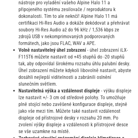
nástroje pro vyladění vašeho Alpine Halo 11 a
připojeného systému zesilovače / reproduktoru k
dokonalosti. Tím to ale neknčí! Alpine Halo 11 má
certifikaci Hi-Res Audio a dokáže dekódovat a přehrávat
soubory Hi-Res Audio až do 96 kHz / 1,536 kbps ze
zdrojů USB v nekomprimovaných podporovaných
formátech, jako jsou FLAC, WAV a APE.
Volně nastavitelný úhel zobrazení
- úhel zobrazení iLX-
F115T6 můžete nastavit od +45 stupňů do -20 stupňů
tak, aby odpovídal širokému rozsahu úhlu palubní desky.
Úhel zobrazení můžete kdykoli libovolně nastavit, abyste
dosáhli nejlepší viditelnosti a zabránili oslnění
slunečním světlem.
Nastavitelná výška a vzdálenost displeje
- výšku displeje
lze nastavit +/- 3 cm od středové polohy. To umožňuje
plně stojící nebo zavěšené konfigurace displeje, stejně
jako vše mezi tím. Můžete také nastavit vzdálenost
displeje od přístrojové desky v rozsahu 20 mm. Po
zvolení výšky displeje a vzdálenosti k přístrojové desce
se vše uzamkne na místě.