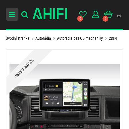
cs
0
0
Úvodní stránka
Autorádia
Autorádia bez CD mechaniky
2DIN
PRODEJ SKONČIL