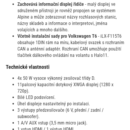
Zachovává informační displej řidiče
- malý displej ve
sdruženém přístroji je rovněž propojen se systémem
Alpine a může zobrazovat názvy rozhlasových stanic,
názvy skladeb a informace o interpretovi, jména
volajících a mnoho dalšího.
Včetně instalační sady pro Volkswagen T6
- iLX-F115T6
obsahuje 1DIN rám na míru, kabelový svazek s rozhraním
CAN a anténní adaptér. Rozhraní CAN umožňuje použití
tlačítek dálkového ovládání na volantu s Halo11.
Technické vlastnosti
4x 50 W vysoce výkonný zesilovač třídy D.
11palcový kapacitní dotykový XWGA displej (1280 x
720p).
Bílé LED podsvícení.
Úhel displeje nastavitelný po instalaci.
3 výstupy předzesilovače (6 V, přední / zadní /
subwoofer).
1 A/V AUX vstup (3,5 mm micro jack).
1 vstup HDMI / 1 výstup HDMI.