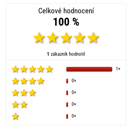
Celkové hodnocení
100 %
1
zákazník hodnotil
1×
0×
0×
0×
0×