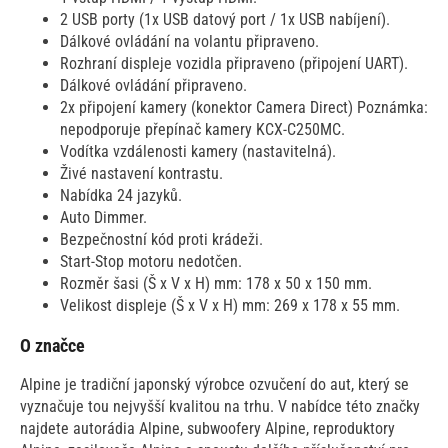
2 USB porty (1x USB datový port / 1x USB nabíjení).
Dálkové ovládání na volantu připraveno.
Rozhraní displeje vozidla připraveno (připojení UART).
Dálkové ovládání připraveno.
2x připojení kamery (konektor Camera Direct) Poznámka:
nepodporuje přepínač kamery KCX-C250MC.
Vodítka vzdálenosti kamery (nastavitelná).
Živé nastavení kontrastu.
Nabídka 24 jazyků.
Auto Dimmer.
Bezpečnostní kód proti krádeži.
Start-Stop motoru nedotčen.
Rozměr šasi (Š x V x H) mm: 178 x 50 x 150 mm.
Velikost displeje (Š x V x H) mm: 269 x 178 x 55 mm.
O značce
Alpine je tradiční japonský výrobce ozvučení do aut, který se
vyznačuje tou nejvyšší kvalitou na trhu. V nabídce této značky
najdete autorádia Alpine, subwoofery Alpine, reproduktory