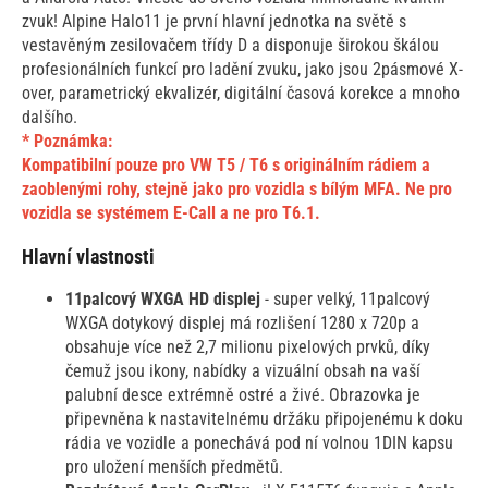
zvuk! Alpine Halo11 je první hlavní jednotka na světě s
vestavěným zesilovačem třídy D a disponuje širokou škálou
profesionálních funkcí pro ladění zvuku, jako jsou 2pásmové X-
over, parametrický ekvalizér, digitální časová korekce a mnoho
dalšího.
* Poznámka:
Kompatibilní pouze pro VW T5 / T6 s originálním rádiem a
zaoblenými rohy, stejně jako pro vozidla s bílým MFA. Ne pro
vozidla se systémem E-Call a ne pro T6.1.
Hlavní vlastnosti
11palcový WXGA HD displej
- super velký, 11palcový
WXGA dotykový displej má rozlišení 1280 x 720p a
obsahuje více než 2,7 milionu pixelových prvků, díky
čemuž jsou ikony, nabídky a vizuální obsah na vaší
palubní desce extrémně ostré a živé. Obrazovka je
připevněna k nastavitelnému držáku připojenému k doku
rádia ve vozidle a ponechává pod ní volnou 1DIN kapsu
pro uložení menších předmětů.