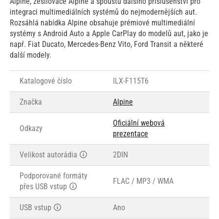
Alpine, zesilovače Alpine a spoustu dalšího příslušenství pro
integraci multimediálních systémů do nejmodernějších aut.
Rozsáhlá nabídka Alpine obsahuje prémiové multimediální
systémy s Android Auto a Apple CarPlay do modelů aut, jako je
např. Fiat Ducato, Mercedes-Benz Vito, Ford Transit a některé
další modely.
Katalogové číslo
ILX-F115T6
Značka
Alpine
Oficiální webová
Odkazy
prezentace
Velikost autorádia
2DIN
Podporované formáty
FLAC / MP3 / WMA
přes USB vstup
USB vstup
Ano