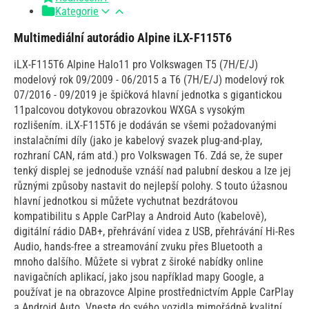
Kategorie
Multimediální autorádio Alpine iLX-F115T6
iLX-F115T6 Alpine Halo11 pro Volkswagen T5 (7H/E/J)
modelový rok 09/2009 - 06/2015 a T6 (7H/E/J) modelový rok
07/2016 - 09/2019 je špičková hlavní jednotka s gigantickou
11palcovou dotykovou obrazovkou WXGA s vysokým
rozlišením. iLX-F115T6 je dodáván se všemi požadovanými
instalačními díly (jako je kabelový svazek plug-and-play,
rozhraní CAN, rám atd.) pro Volkswagen T6. Zdá se, že super
tenký displej se jednoduše vznáší nad palubní deskou a lze jej
různými způsoby nastavit do nejlepší polohy. S touto úžasnou
hlavní jednotkou si můžete vychutnat bezdrátovou
kompatibilitu s Apple CarPlay a Android Auto (kabelově),
digitální rádio DAB+, přehrávání videa z USB, přehrávání Hi-Res
Audio, hands-free a streamování zvuku přes Bluetooth a
mnoho dalšího. Můžete si vybrat z široké nabídky online
navigačních aplikací, jako jsou například mapy Google, a
používat je na obrazovce Alpine prostřednictvím Apple CarPlay
a Android Auto. Vneste do svého vozidla mimořádně kvalitní