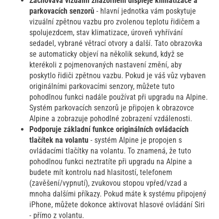
Zachovává vizuální znázornění displeje klimatizace a
parkovacích senzorů
- hlavní jednotka vám poskytuje
vizuální zpětnou vazbu pro zvolenou teplotu řidičem a
spolujezdcem, stav klimatizace, úroveň vyhřívání
sedadel, vybrané větrací otvory a další. Tato obrazovka
se automaticky objeví na několik sekund, když se
kterékoli z pojmenovaných nastavení změní, aby
poskytlo řidiči zpětnou vazbu. Pokud je váš vůz vybaven
originálními parkovacími senzory, můžete tuto
pohodlnou funkci nadále používat při upgradu na Alpine.
Systém parkovacích senzorů je připojen k obrazovce
Alpine a zobrazuje pohodlné zobrazení vzdálenosti.
Podporuje základní funkce originálních ovládacích
tlačítek na volantu
- systém Alpine je propojen s
ovládacími tlačítky na volantu. To znamená, že tuto
pohodlnou funkci neztratíte při upgradu na Alpine a
budete mít kontrolu nad hlasitostí, telefonem
(zavěšení/vypnutí), zvukovou stopou vpřed/vzad a
mnoha dalšími příkazy. Pokud máte k systému připojený
iPhone, můžete dokonce aktivovat hlasové ovládání Siri
- přímo z volantu.