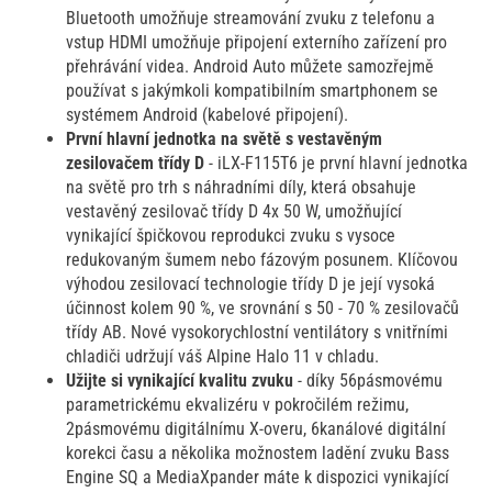
Bluetooth umožňuje streamování zvuku z telefonu a
vstup HDMI umožňuje připojení externího zařízení pro
přehrávání videa. Android Auto můžete samozřejmě
používat s jakýmkoli kompatibilním smartphonem se
systémem Android (kabelové připojení).
První hlavní jednotka na světě s vestavěným
zesilovačem třídy D
- iLX-F115T6 je první hlavní jednotka
na světě pro trh s náhradními díly, která obsahuje
vestavěný zesilovač třídy D 4x 50 W, umožňující
vynikající špičkovou reprodukci zvuku s vysoce
redukovaným šumem nebo fázovým posunem. Klíčovou
výhodou zesilovací technologie třídy D je její vysoká
účinnost kolem 90 %, ve srovnání s 50 - 70 % zesilovačů
třídy AB. Nové vysokorychlostní ventilátory s vnitřními
chladiči udržují váš Alpine Halo 11 v chladu.
Užijte si vynikající kvalitu zvuku
- díky 56pásmovému
parametrickému ekvalizéru v pokročilém režimu,
2pásmovému digitálnímu X-overu, 6kanálové digitální
korekci času a několika možnostem ladění zvuku Bass
Engine SQ a MediaXpander máte k dispozici vynikající