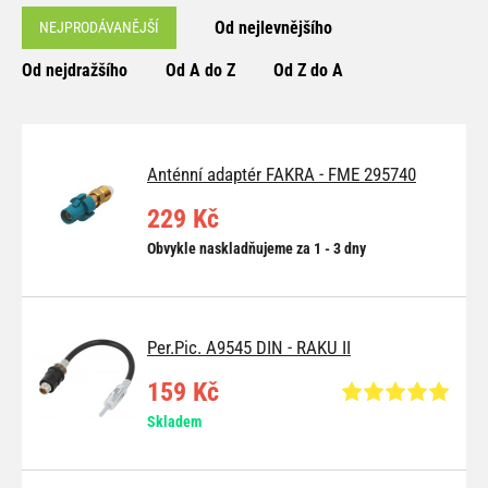
Od nejlevnějšího
NEJPRODÁVANĚJŠÍ
Od nejdražšího
Od A do Z
Od Z do A
Anténní adaptér FAKRA - FME 295740
229 Kč
Obvykle naskladňujeme za 1 - 3 dny
Per.Pic. A9545 DIN - RAKU II
159 Kč
Skladem