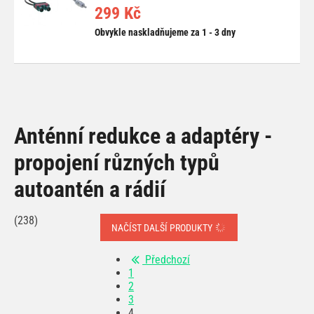
299 Kč
Obvykle naskladňujeme za 1 - 3 dny
Anténní redukce a adaptéry -
propojení různých typů
autoantén a rádií
(238)
NAČÍST DALŠÍ PRODUKTY
Předchozí
1
2
3
4