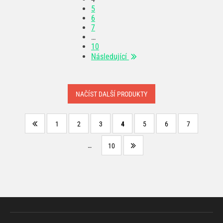
5
6
7
…
10
Následující
NAČÍST DALŠÍ PRODUKTY
1
2
3
4
5
6
7
…
10