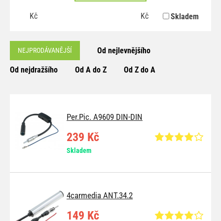
Kč
Kč
Skladem
Od nejlevnějšího
NEJPRODÁVANĚJŠÍ
Od nejdražšího
Od A do Z
Od Z do A
Per.Pic. A9609 DIN-DIN
239 Kč
Skladem
4carmedia ANT.34.2
149 Kč