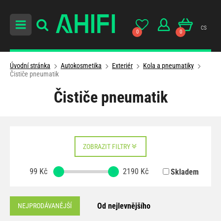
cs
0
0
Úvodní stránka
Autokosmetika
Exteriér
Kola a pneumatiky
Čističe pneumatik
Čističe pneumatik
ZOBRAZIT FILTRY
99
Kč
2190
Kč
Skladem
Od nejlevnějšího
NEJPRODÁVANĚJŠÍ