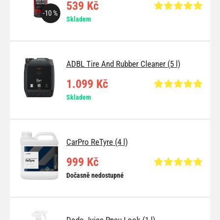
539 Kč
-10 %
Skladem
ADBL Tire And Rubber Cleaner (5 l)
1.099 Kč
Skladem
CarPro ReTyre (4 l)
999 Kč
Dočasně nedostupné
Dodo Juice Pneu Look (1 l)