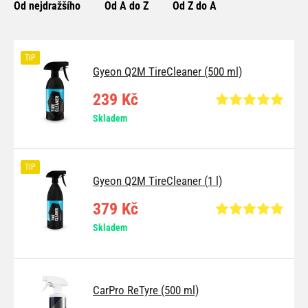
Od nejdražšího
Od A do Z
Od Z do A
TIP
Gyeon Q2M TireCleaner (500 ml)
239 Kč
Skladem
TIP
Gyeon Q2M TireCleaner (1 l)
379 Kč
Skladem
CarPro ReTyre (500 ml)