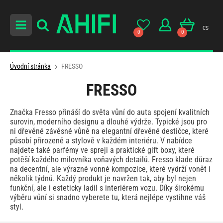
cs
0
0
Úvodní stránka
FRESSO
FRESSO
Značka Fresso přináší do světa vůní do auta spojení kvalitních
surovin, moderního designu a dlouhé výdrže. Typické jsou pro
ni dřevěné závěsné vůně na elegantní dřevěné destičce, které
působí přirozeně a stylově v každém interiéru. V nabídce
najdete také parfémy ve spreji a praktické gift boxy, které
potěší každého milovníka voňavých detailů. Fresso klade důraz
na decentní, ale výrazné vonné kompozice, které vydrží vonět i
několik týdnů. Každý produkt je navržen tak, aby byl nejen
funkční, ale i esteticky ladil s interiérem vozu. Díky širokému
výběru vůní si snadno vyberete tu, která nejlépe vystihne váš
styl.