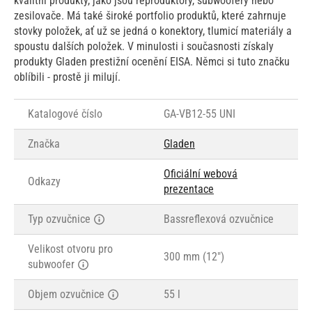
kvalitní produkty, jako jsou reproduktory, subwoofery nebo
zesilovače. Má také široké portfolio produktů, které zahrnuje
stovky položek, ať už se jedná o konektory, tlumicí materiály a
spoustu dalších položek. V minulosti i současnosti získaly
produkty Gladen prestižní ocenění EISA. Němci si tuto značku
oblíbili - prostě ji milují.
Katalogové číslo
GA-VB12-55 UNI
Značka
Gladen
Oficiální webová
Odkazy
prezentace
Typ ozvučnice
Bassreflexová ozvučnice
Velikost otvoru pro
300 mm (12")
subwoofer
Objem ozvučnice
55 l