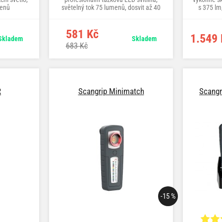
menů
světelný tok 75 lumenů, dosvit až 40
s 375 lm
m
581 Kč
1.549 
Skladem
Skladem
683 Kč
R
Scangrip Minimatch
Scangr
-15 %