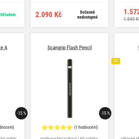
1.57
Dočasně
2.090 Kč
Skladem
nedostupné
1.849 K
te A
Scangrip Flash Pencil
TIP
-15 %
-15 %
dnocení)
(1 hodnocení)
ční světlo,
profesionální tužková LED svítilna,
výkonné sk