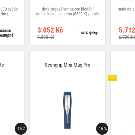
 LED světlo
detailingová lampa pro hledání
sada detai
ežimy,
defektů laku, studená (6500 K) / teplá
íjením
(4500 K) bílá
3.052 Kč
5.712
očasně
1 až 4 týdny
ostupné
3.590 Kč
6.720 K
te
Scangrip Mini Mag Pro
TIP
-15 %
-15 %