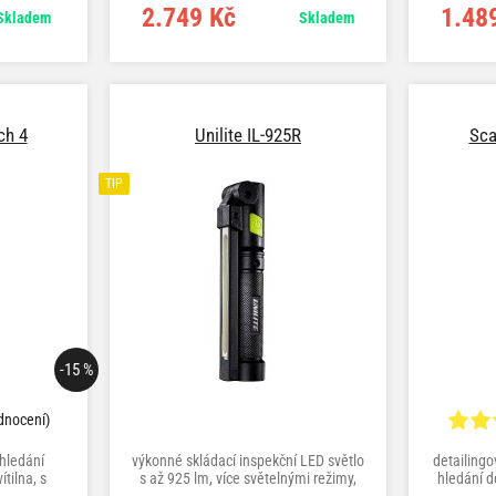
detailingu
2.749 Kč
1.48
Skladem
Skladem
ch 4
Unilite IL-925R
Sca
TIP
-15 %
dnocení)
hledání
výkonné skládací inspekční LED světlo
detailingo
tilna, s
s až 925 lm, více světelnými režimy,
hledání d
N
magnety a USB-C nabíjením
K) 