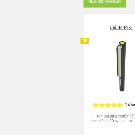
NEJPRODÁVANĚJŠÍ
Unilite PL-3
TIP
(14 h
kompaktní a extrémně 
inspekční LED svítilna s 
klipem