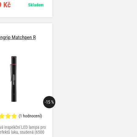
9 Kč
Skladem
ngrip Matchpen R
-15 %
(1 hodnocení)
vá inspekční LED lampa pro
efektů laku, studená (6500
/ teplá (4500 K) bílá