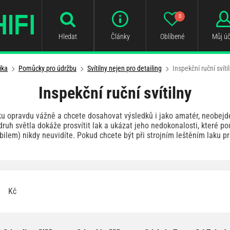
0
Hledat
Články
Oblíbené
Můj úč
ika
Pomůcky pro údržbu
Svítilny nejen pro detailing
Inspekční ruční svíti
Inspekční ruční svítilny
ku opravdu vážně a chcete dosahovat výsledků i jako amatér, neobejde
 druh světla dokáže prosvítit lak a ukázat jeho nedokonalosti, které
em) nikdy neuvidíte. Pokud chcete být při strojním leštěním laku pro
Kč