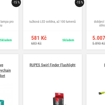
-15 %
-15 %
 lampa pro
tužková LED svítilna, až 100 lumenů
dobíjecí
ku
stře
581 Kč
5.007
Skladem
Skladem
683 Kč
5.890 K
ve
RUPES Swirl Finder Flashlight
eychain
cket