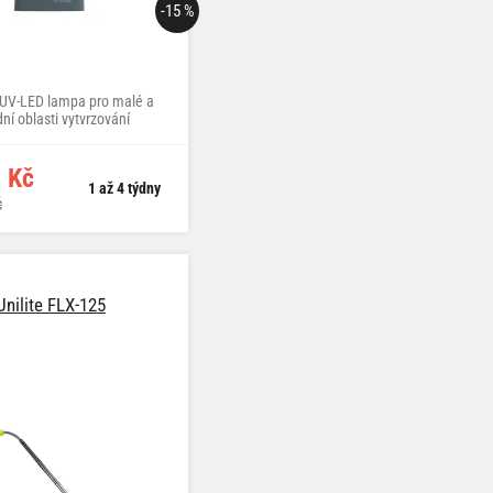
-15 %
 UV-LED lampa pro malé a
dní oblasti vytvrzování
 Kč
1 až 4 týdny
č
Unilite FLX-125