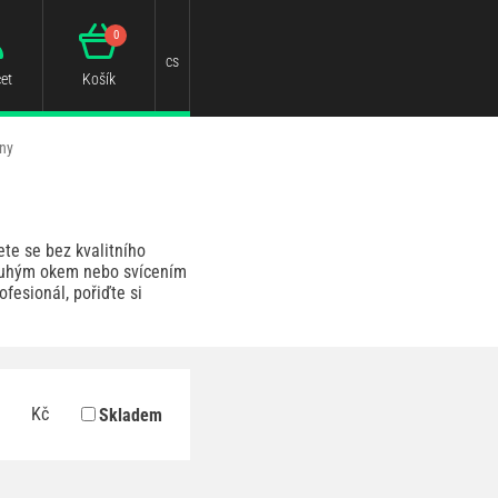
0
cs
et
Košík
lny
te se bez kvalitního
 pouhým okem nebo svícením
fesionál, pořiďte si
Kč
Skladem