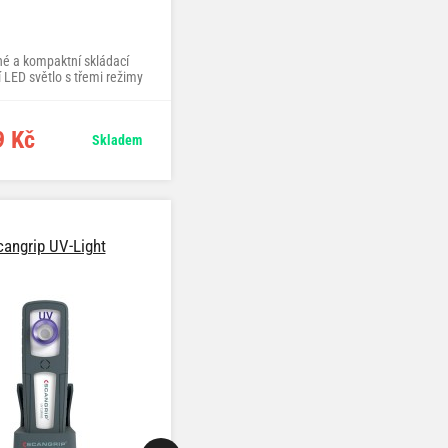
é a kompaktní skládací
 LED světlo s třemi režimy
a magnety pro hands-free
použití
9 Kč
Skladem
cangrip UV-Light