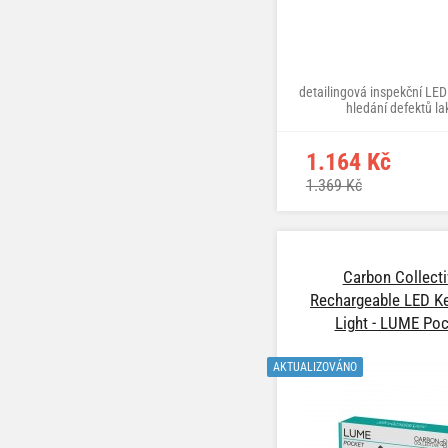
detailingová inspekční LED
hledání defektů la
1.164 Kč
1.369 Kč
Carbon Collecti
Rechargeable LED K
Light - LUME Po
AKTUALIZOVÁNO