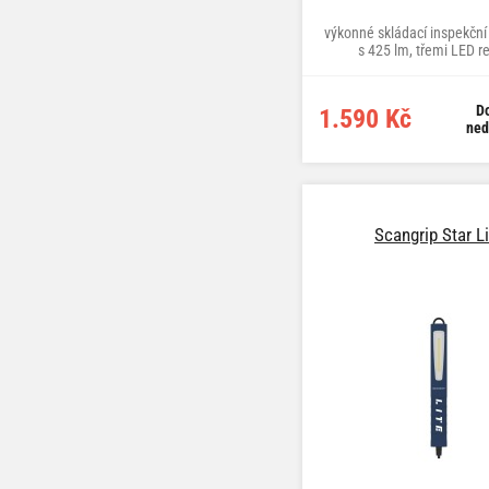
výkonné skládací inspekční
s 425 lm, třemi LED r
magnetem a USB-C dob
D
1.590 Kč
ned
Scangrip Star Li