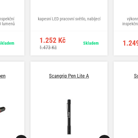
inspekční
kapesní LED pracovní světlo, nabíjecí
výkonn
00 lumenů
inspekční
světla 
1.252 Kč
1.24
Skladem
Skladem
1.473 Kč
pen
Scangrip Pen Lite A
S