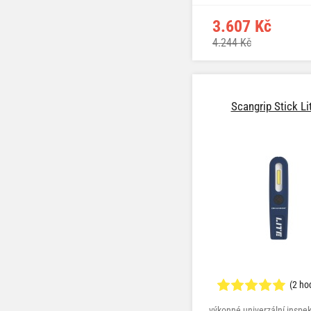
3.607 Kč
4.244 Kč
Scangrip Stick Li
(2 ho
výkonné univerzální inspek