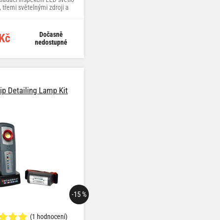
, třemi světelnými zdroji a
magnety
Dočasně
Kč
nedostupné
ip Detailing Lamp Kit
-15 %
(1 hodnocení)