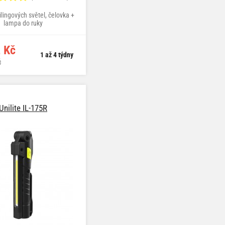
lingových světel, čelovka +
lampa do ruky
 Kč
1 až 4 týdny
č
Unilite IL-175R