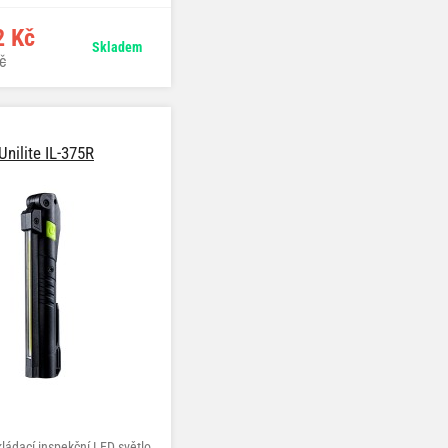
2 Kč
Skladem
č
Unilite IL-375R
ládací inspekční LED světlo