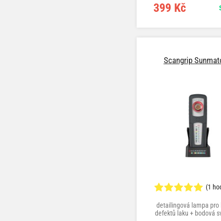
399 Kč
Scangrip Sunmat
(1 ho
detailingová lampa pro 
defektů laku + bodová sví
funkcí CCT SCA