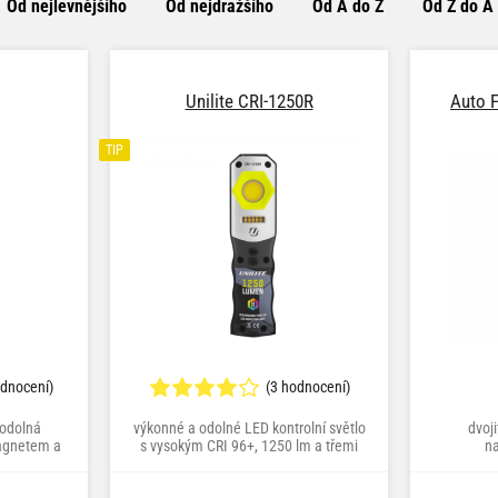
Od nejlevnějšího
Od nejdražšího
Od A do Z
Od Z do A
Unilite CRI-1250R
Auto F
TIP
odnocení)
(3 hodnocení)
odolná
výkonné a odolné LED kontrolní světlo
dvoji
magnetem a
s vysokým CRI 96+, 1250 lm a třemi
na
barevnými teplotami pro perfektní
osvětlení laku, spár i motoru při