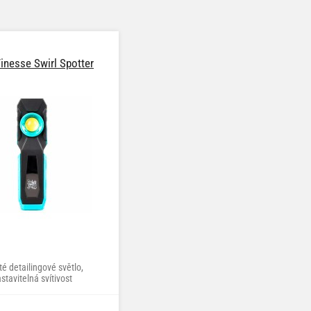
inesse Swirl Spotter
té detailingové světlo,
stavitelná svítivost