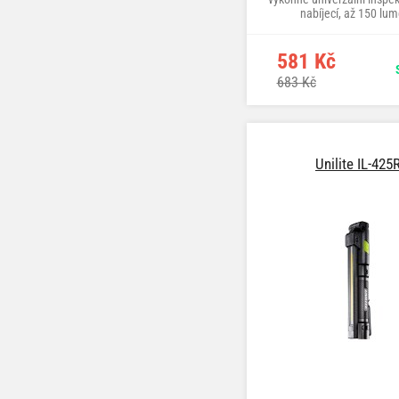
nabíjecí, až 150 lu
581 Kč
683 Kč
Unilite IL-425