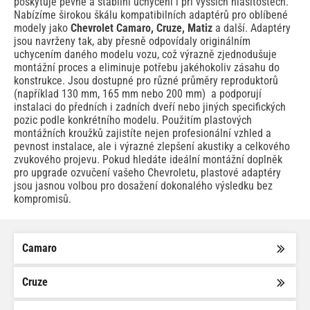
poskytuje pevné a stabilní uchycení i při vyšších hlasitostech.
Nabízíme širokou škálu kompatibilních adaptérů pro oblíbené
modely jako
Chevrolet Camaro, Cruze, Matiz
a další. Adaptéry
jsou navrženy tak, aby přesně odpovídaly originálním
uchycením daného modelu vozu, což výrazně zjednodušuje
montážní proces a eliminuje potřebu jakéhokoliv zásahu do
konstrukce. Jsou dostupné pro různé průměry reproduktorů
(například 130 mm, 165 mm nebo 200 mm) a podporují
instalaci do předních i zadních dveří nebo jiných specifických
pozic podle konkrétního modelu. Použitím plastových
montážních kroužků zajistíte nejen profesionální vzhled a
pevnost instalace, ale i výrazné zlepšení akustiky a celkového
zvukového projevu. Pokud hledáte ideální montážní doplněk
pro upgrade ozvučení vašeho Chevroletu, plastové adaptéry
jsou jasnou volbou pro dosažení dokonalého výsledku bez
kompromisů.
Camaro
Cruze