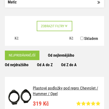
Matiz
ZOBRAZIT FILTRY
Kč
Kč
Skladem
Od nejlevnějšího
NEJPRODÁVANĚJŠÍ
Od nejdražšího
Od A do Z
Od Z do A
Plastové podložky pod repro Chevrolet /
Hummer / Opel
319 Kč