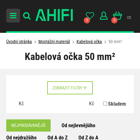
cs
0
0
Úvodní stránka
Montážní materiál
Kabelová očka
50 mm²
Kabelová očka 50 mm²
ZOBRAZIT FILTRY
Kč
Kč
Skladem
Od nejlevnějšího
NEJPRODÁVANĚJŠÍ
Od nejdražšího
Od A do Z
Od Z do A