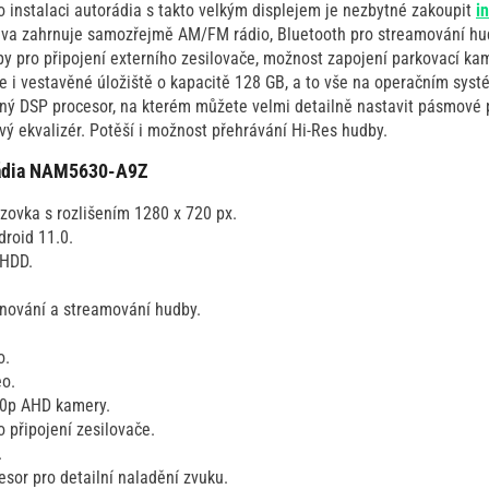
o instalaci autorádia s takto velkým displejem je nezbytné zakoupit
i
va zahrnuje samozřejmě AM/FM rádio, Bluetooth pro streamování hud
upy pro připojení externího zesilovače, možnost zapojení parkovací k
je i vestavěné úložiště o kapacitě 128 GB, a to vše na operačním syst
ý DSP procesor, na kterém můžete velmi detailně nastavit pásmové pr
ý ekvalizér. Potěší i možnost přehrávání Hi-Res hudby.
orádia NAM5630-A9Z
zovka s rozlišením 1280 x 720 px.
roid 11.0.
 HDD.
onování a streamování hudby.
o.
eo.
0p AHD kamery.
 připojení zesilovače.
.
sor pro detailní naladění zvuku.