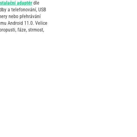
nstalační adaptér
dle
by a telefonování, USB
amery nebo přehrávání
ému Android 11.0. Velice
opusti, fáze, strmost,