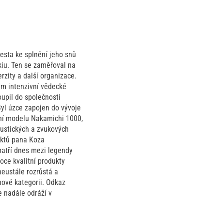
esta ke splnění jeho snů
iu. Ten se zaměřoval na
rzity a další organizace.
em intenzivní vědecké
upil do společnosti
Byl úzce zapojen do vývoje
ení modelu Nakamichi 1000,
ustických a zvukových
uktů pana Koza
 patří dnes mezi legendy
oce kvalitní produkty
neustále rozrůstá a
nové kategorii. Odkaz
e nadále odráží v