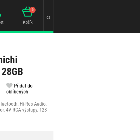
0
cs
et
Košík
ichi
128GB
Přidat do
oblíbených
Bluetooth, Hi-Res Audio,
sor, 4V RCA výstupy, 128