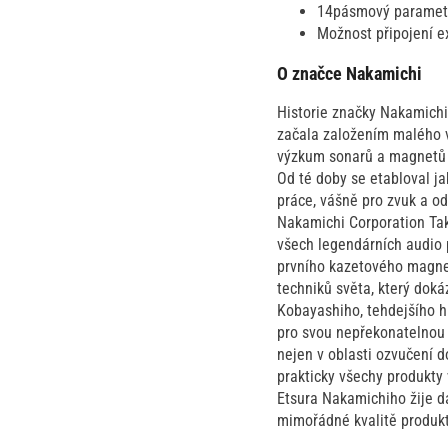
14pásmový parametri
Možnost připojení e
O značce Nakamichi
Historie značky Nakamichi 
začala založením malého 
výzkum sonarů a magnetů a 
Od té doby se etabloval ja
práce, vášně pro zvuk a o
Nakamichi Corporation Take
všech legendárních audio 
prvního kazetového magnet
techniků světa, který dok
Kobayashiho, tehdejšího hl
pro svou nepřekonatelnou k
nejen v oblasti ozvučení d
prakticky všechy produkty
Etsura Nakamichiho žije dá
mimořádné kvalitě produk