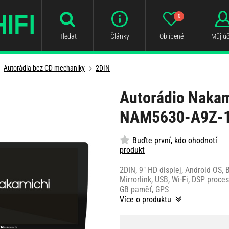
0
Hledat
Články
Oblíbené
Můj úč
Autorádia bez CD mechaniky
2DIN
Autorádio Nakam
NAM5630-A9Z-
Buďte první, kdo ohodnotí
produkt
2DIN, 9" HD displej, Android OS, 
Mirrorlink, USB, Wi-Fi, DSP proce
GB paměť, GPS
Více o produktu