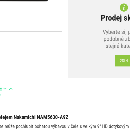
Prodej s
Vyberte si, 
podobné zb
stejné kat
2DIN
ry
isplejem Nakamichi NAM5630-A9Z
 může pochlubit bohatou výbavou v čele s velkým 9” HD dotykovým d