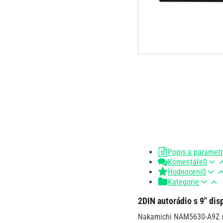
Popis a paramet
Komentáře
0
Hodnocení
0
Kategorie
2DIN autorádio s 9" d
Nakamichi NAM5630-A9Z se