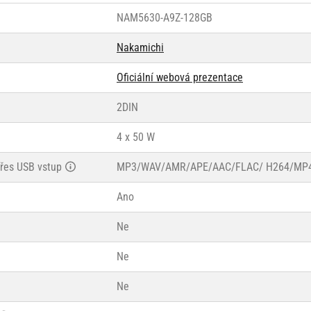
NAM5630-A9Z-128GB
Nakamichi
Oficiální webová prezentace
2DIN
4 x 50 W
řes USB vstup
MP3/WAV/AMR/APE/AAC/FLAC/ H264/MP
Ano
Ne
Ne
Ne