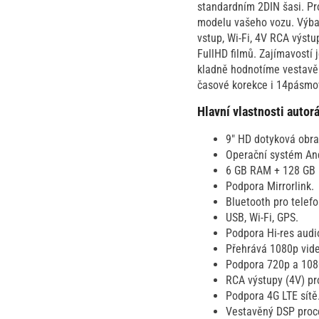
standardním 2DIN šasi. Pr
modelu vašeho vozu. Výba
vstup, Wi-Fi, 4V RCA výst
FullHD filmů. Zajímavostí 
kladně hodnotíme vestavěn
časové korekce i 14pásmov
Hlavní vlastnosti aut
9" HD dotyková obra
Operační systém And
6 GB RAM + 128 GB
Podpora Mirrorlink.
Bluetooth pro telef
USB, Wi-Fi, GPS.
Podpora Hi-res audi
Přehrává 1080p vid
Podpora 720p a 108
RCA výstupy (4V) pro
Podpora 4G LTE sítě
Vestavěný DSP proce