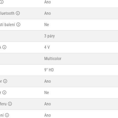
Ano
Bluetooth
Ano
tí balení
Ne
3 páry
A
4 V
Multicolor
9" HD
or
Ano
r
Ne
feru
Ano
ení
Ano