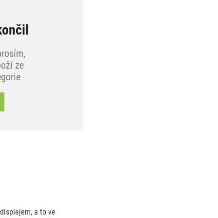
končil
prosím,
oží ze
egorie
isplejem, a to ve