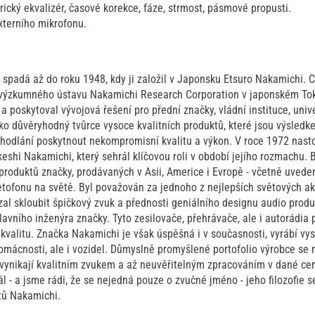
cký ekvalizér, časové korekce, fáze, strmost, pásmové propusti.
xterního mikrofonu.
spadá až do roku 1948, kdy ji založil v Japonsku Etsuro Nakamichi. C
výzkumného ústavu Nakamichi Research Corporation v japonském Tok
poskytoval vývojová řešení pro přední značky, vládní instituce, unive
ko důvěryhodný tvůrce vysoce kvalitních produktů, které jsou výsledk
dhodlání poskytnout nekompromisní kvalitu a výkon. V roce 1972 nasto
shi Nakamichi, který sehrál klíčovou roli v období jejího rozmachu. 
produktů značky, prodávaných v Asii, Americe i Evropě - včetně uved
ofonu na světě. Byl považován za jednoho z nejlepších světových ak
ázal skloubit špičkový zvuk a přednosti geniálního designu audio prod
avního inženýra značky. Tyto zesilovače, přehrávače, ale i autorádia
valitu. Značka Nakamichi je však úspěšná i v současnosti, vyrábí vys
omácnosti, ale i vozidel. Důmyslně promyšlené portofolio výrobce se 
 vynikají kvalitním zvukem a až neuvěřitelným zpracováním v dané ce
l - a jsme rádi, že se nejedná pouze o zvučné jméno - jeho filozofie s
tů Nakamichi.