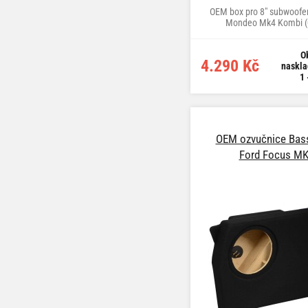
OEM box pro 8" subwoofer
Mondeo Mk4 Kombi (0
O
4.290 Kč
naskla
1 
OEM ozvučnice Bass
Ford Focus M