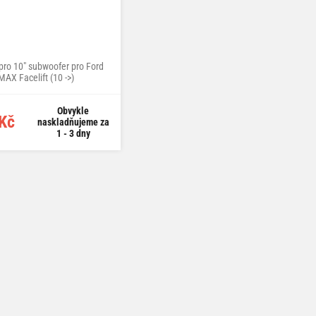
ro 10" subwoofer pro Ford
MAX Facelift (10 ->)
Obvykle
Kč
naskladňujeme za
1 - 3 dny