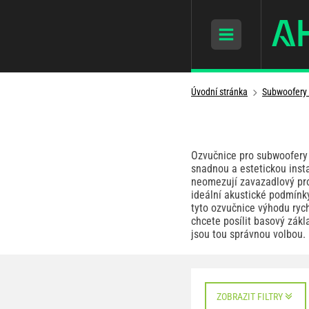
Úvodní stránka
Subwoofery 
Ozvučnice pro subwoofery 
snadnou a estetickou inst
neomezují zavazadlový pro
ideální akustické podmínk
tyto ozvučnice výhodu ryc
chcete posílit basový zák
jsou tou správnou volbou.
ZOBRAZIT FILTRY