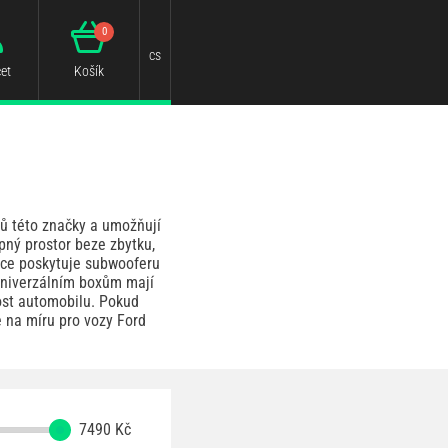
0
cs
et
Košík
zů této značky a umožňují
pný prostor beze zbytku,
ice poskytuje subwooferu
 univerzálním boxům mají
ost automobilu. Pokud
 na míru pro vozy Ford
7490
Kč