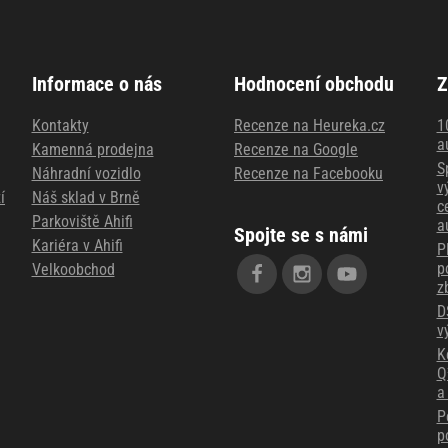
Informace o nás
Hodnocení obchodu
Z
Kontakty
Recenze na Heureka.cz
1
a
Kamenná prodejna
Recenze na Google
S
Náhradní vozidlo
Recenze na Facebooku
v
í
Náš sklad v Brně
c
Parkoviště Ahifi
a
Spojte se s námi
Kariéra v Ahifi
P
p
Velkoobchod
z
D
v
K
Q
a
P
p