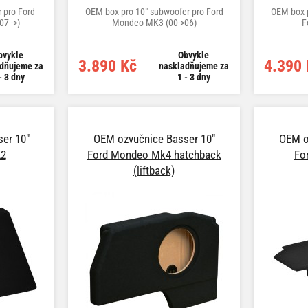
 pro Ford
OEM box pro 10" subwoofer pro Ford
OEM box p
7 ->)
Mondeo MK3 (00->06)
F
bvykle
Obvykle
3.890 Kč
4.390 
dňujeme za
naskladňujeme za
- 3 dny
1 - 3 dny
er 10"
OEM ozvučnice Basser 10"
OEM o
K2
Ford Mondeo Mk4 hatchback
Fo
(liftback)