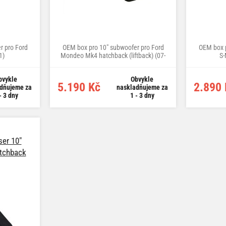
r pro Ford
OEM box pro 10" subwoofer pro Ford
OEM box p
1)
Mondeo Mk4 hatchback (liftback) (07-
S-
>14)
bvykle
Obvykle
5.190 Kč
2.890 
dňujeme za
naskladňujeme za
- 3 dny
1 - 3 dny
er 10"
tchback