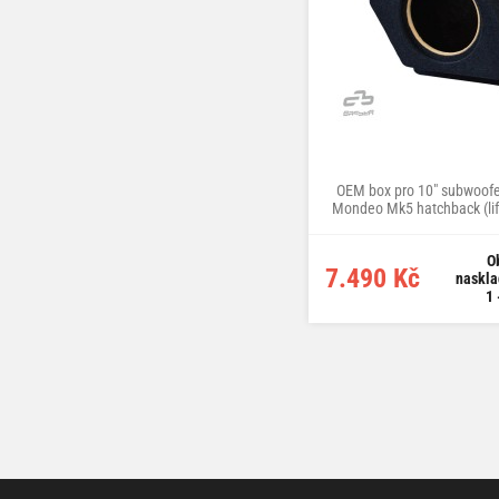
OEM box pro 10" subwoofe
Mondeo Mk5 hatchback (lif
>22)
O
7.490 Kč
naskla
1 