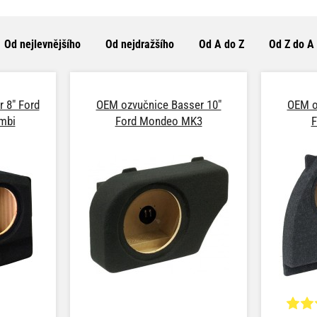
Od nejlevnějšího
Od nejdražšího
Od A do Z
Od Z do A
 8" Ford
OEM ozvučnice Basser 10"
OEM o
mbi
Ford Mondeo MK3
F