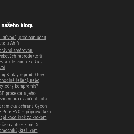
 našeho blogu
0 důvodů, proč odhlučnit
uto u Ahifi
právné směrování
ýškových reproduktorů –
esta k lepšímu zvuku v
utě
lug & play reproduktory:
ohodlné řešení, nebo
bytečný kompromis?
SP procesor a jeho
ýznam pro ozvučení auta
eramická ochrana Gyeon
² Pure EVO – příprava laku
 aplikace krok za krokem
éče o auto v zimě: 5
omocníků, kteří vám