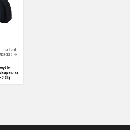
r pro Ford
tback) (14-
bvykle
dňujeme za
- 3 dny