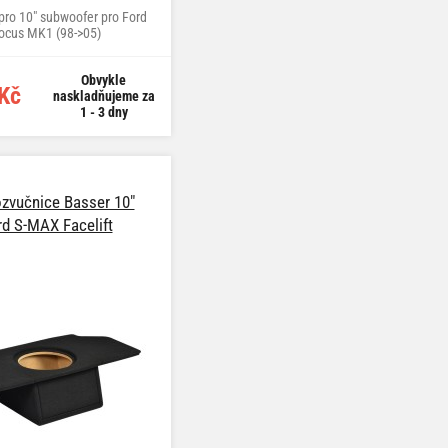
ro 10" subwoofer pro Ford
ocus MK1 (98->05)
Obvykle
Kč
naskladňujeme za
1 - 3 dny
zvučnice Basser 10"
rd S-MAX Facelift