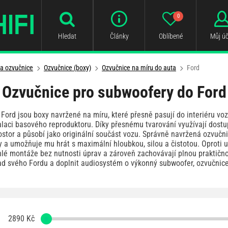
0
Hledat
Články
Oblíbené
Můj úč
a ozvučnice
Ozvučnice (boxy)
Ozvučnice na míru do auta
Ford
Ozvučnice pro subwoofery do Ford
Ford jsou boxy navržené na míru, které přesně pasují do interiéru vo
alaci basového reproduktoru. Díky přesnému tvarování využívají dostu
stor a působí jako originální součást vozu. Správně navržená ozvučn
y a umožňuje mu hrát s maximální hloubkou, silou a čistotou. Oproti
hlé montáže bez nutnosti úprav a zároveň zachovávají plnou praktičn
lad svého Fordu a doplnit audiosystém o výkonný subwoofer, ozvučnice
2890
Kč