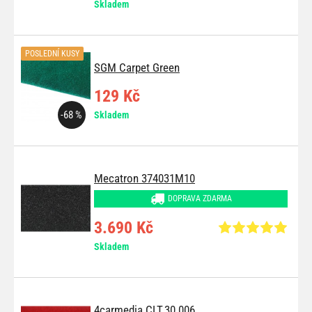
Skladem
POSLEDNÍ KUSY
SGM Carpet Green
129 Kč
-68 %
Skladem
Mecatron 374031M10
DOPRAVA ZDARMA
3.690 Kč
Skladem
4carmedia CLT.30.006