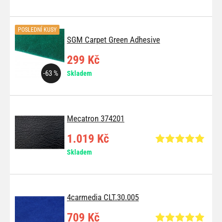
POSLEDNÍ KUSY
SGM Carpet Green Adhesive
299 Kč
-63 %
Skladem
Mecatron 374201
1.019 Kč
Skladem
4carmedia CLT.30.005
709 Kč