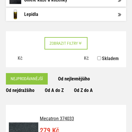
Lepidla
ZOBRAZIT FILTRY
Kč
Kč
Skladem
Od nejlevnějšího
NEJPRODÁVANĚJŠÍ
Od nejdražšího
Od A do Z
Od Z do A
Mecatron 374033
279 Kč