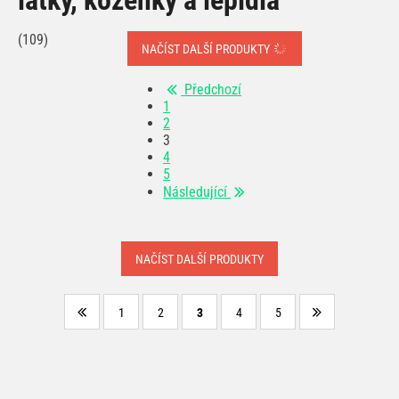
(109)
NAČÍST DALŠÍ PRODUKTY
Předchozí
1
2
3
4
5
Následující
NAČÍST DALŠÍ PRODUKTY
1
2
3
4
5