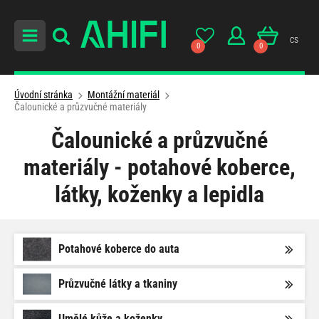
cs
0
0
Úvodní stránka
Montážní materiál
Čalounické a průzvučné materiály
Čalounické a průzvučné
materiály - potahové koberce,
látky, koženky a lepidla
Potahové koberce do auta
Průzvučné látky a tkaniny
Umělé kůže a koženky