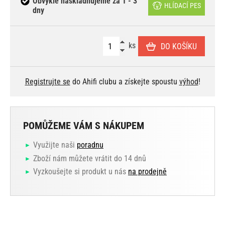
Obvykle naskladňujeme za 1 - 3
HLÍDACÍ PES
dny
ks
DO KOŠÍKU
Registrujte se
do Ahifi clubu a získejte spoustu
výhod
!
POMŮŽEME VÁM S NÁKUPEM
Využijte naši
poradnu
Zboží nám můžete vrátit do 14 dnů
Vyzkoušejte si produkt u nás
na prodejně