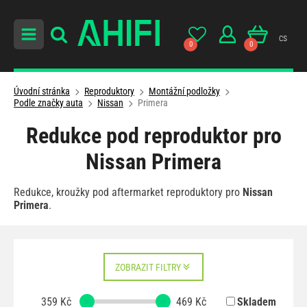
cs
0
0
Úvodní stránka
Reproduktory
Montážní podložky
Podle značky auta
Nissan
Primera
Redukce pod reproduktor pro
Nissan Primera
Redukce, kroužky pod aftermarket reproduktory pro
Nissan
Primera
.
ZOBRAZIT FILTRY
359
Kč
469
Kč
Skladem