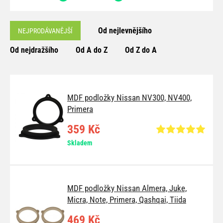
Od nejlevnějšího
NEJPRODÁVANĚJŠÍ
Od nejdražšího
Od A do Z
Od Z do A
MDF podložky Nissan NV300, NV400,
Primera
359 Kč
Skladem
MDF podložky Nissan Almera, Juke,
Micra, Note, Primera, Qashqai, Tiida
469 Kč