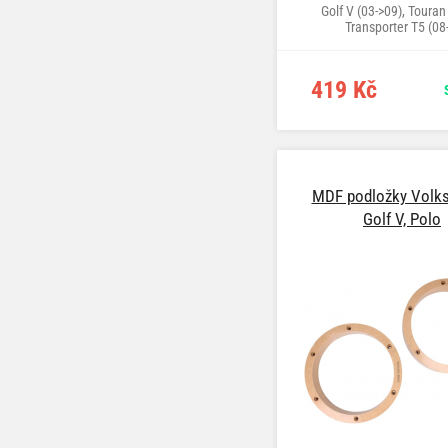
Golf V (03->09), Touran 
Transporter T5 (08
419 Kč
MDF podložky Volk
Golf V, Polo