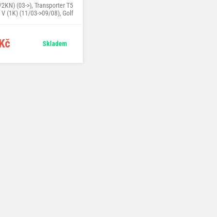
2KN) (03->), Transporter T5
f V (1K) (11/03->09/08), Golf
t (1KM) (05/09->), Jetta V
I (16) (09/05->), Sharan II
/10->), Tiguan (5N) (07->),
Kč
Skladem
uran (1T) (02/03->)