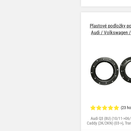
(3B) (10/96->10/00), Pass
(3B+3BG) (03/97->05/05),
(09/01->05/09)
Plastové podložky po
Audi / Volkswagen 
(23 h
Audi Q3 (8U) (10/11->06
Caddy (2K/2KN) (03->), Tra
(->08), Golf V (1K) (11/03->