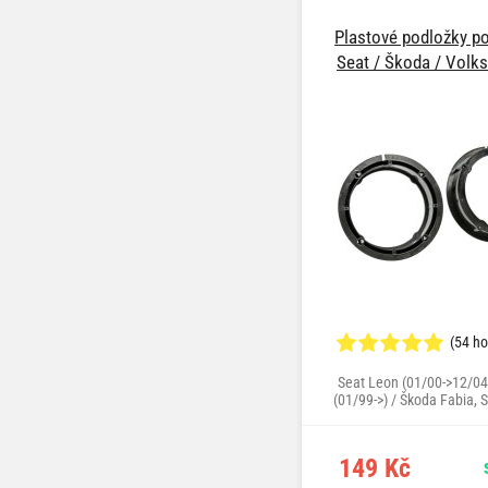
Plastové podložky po
Seat / Škoda / Vol
(54 h
Seat Leon (01/00->12/04
(01/99->) / Škoda Fabia, 
VW Bora (1J5) (09/98->05
Variant (1JM) (05/99->12/0
+ Variant (10/97->10/03), 
149 Kč
(11/03->09/08), New 
(1C/1Y/9C) (10/97->07/10