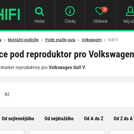
0
Hledat
Články
Oblíbené
Můj úč
y
Montážní podložky
Podle značky auta
Volkswagen
Golf V
e pod reproduktor pro Volkswagen
rmarket reproduktory pro
Volkswagen Golf V
.
Kč
Od nejlevnějšího
Od nejdražšího
Od A do Z
Od Z do A