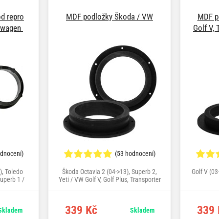
d repro
MDF podložky Škoda / VW
MDF p
kswagen
Golf V, 
odnocení)
(53 hodnocení)
), Toledo
Škoda Octavia 2 (04->13), Superb 2,
Golf V (03
Superb 1 /
Yeti / VW Golf V, Golf Plus, Transporter
/05), Bora
T5, Passat B8 (15->)
4), Golf IV
Golf V (1K)
339 Kč
339 
Skladem
Skladem
Beetle
), Passat