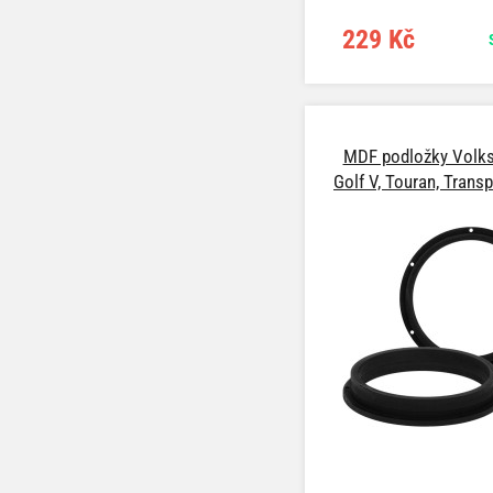
VI (1K) Cabrio (06/11->03/1
Variant (1KM) (05/09->),
229 Kč
(1KM) / VI (16) (09/05->), 
(15->), Sharan II (7N) (0
Tiguan (5N) (07->), Tou
(02/03->), T5/Multivan/Car
>), T6 (15->), Touareg I (7
>02/10) / Škoda Octavia (
Yeti (09/09->)
MDF podložky Volk
Golf V, Touran, Trans