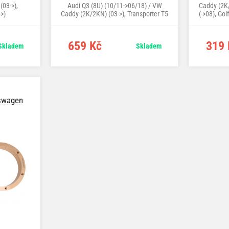
(03->),
Audi Q3 (8U) (10/11->06/18) / VW
Caddy (2K/
->)
Caddy (2K/2KN) (03->), Transporter T5
(->08), Gol
(->08), Golf V (1K) (11/03->09/08), Golf
VI Varian
VI (1K) Cabrio (06/11->03/16), Golf VI
(1KM) / V
Variant (1KM) (05/09->), Jetta V
(7N) (09
659 Kč
319 
Skladem
Skladem
(1KM) / VI (16) (09/05->), Passat (B8)
To
(15->), Sharan II (7N) (09/10->),
Tiguan (5N) (07->), Touran (1T)
(02/03->), T5/Multivan/Caravelle (03-
>), T6 (15->), Touareg I (7L) (10/02-
>02/10) / Škoda Octavia (04/04->),
Yeti (09/09->)
swagen