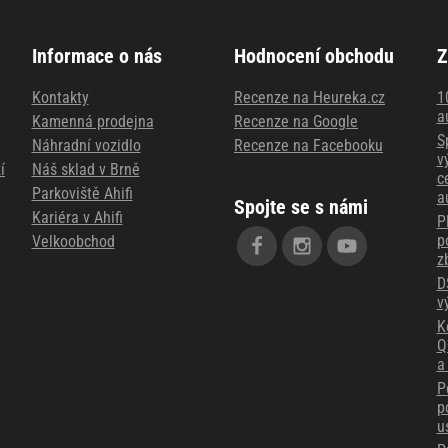
Informace o nás
Hodnocení obchodu
Z
Kontakty
Recenze na Heureka.cz
1
a
Kamenná prodejna
Recenze na Google
S
Náhradní vozidlo
Recenze na Facebooku
v
í
Náš sklad v Brně
c
Parkoviště Ahifi
a
Spojte se s námi
Kariéra v Ahifi
P
p
Velkoobchod
z
D
v
K
Q
a
P
p
u