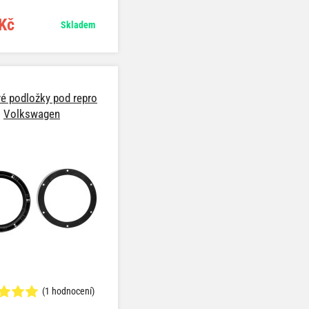
JM) (05/99->12/04), Golf IV
(10/97->10/03), Golf V (1K)
Kč
Skladem
3->09/08), New Beetle
C) (10/97->07/10), Passat
96->10/00), Passat Variant
(03/97->05/05), Polo (9N)
(09/01->05/09)
vé podložky pod repro
Volkswagen
(1 hodnocení)