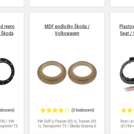
at Variant
 Polo (9N)
d repro
MDF podložky Škoda /
Plasto
/ Škoda
Volkswagen
Seat /
odnocení)
(5 hodnocení)
/18) / VW
VW Golf V, Passat (05->), Touran (03-
Seat Leo
nsporter T5
>), Transporter T5 / Škoda Octavia II
(01/99-
09/08), Golf
Bora (1