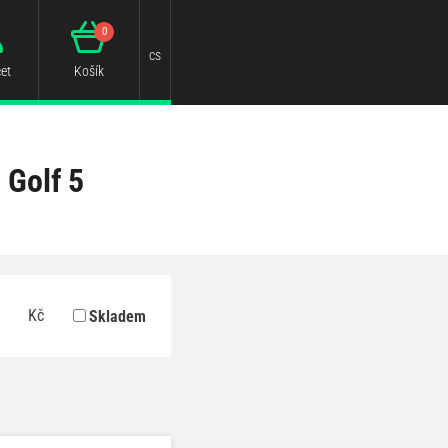
0
cs
et
Košík
 Golf 5
Kč
Skladem