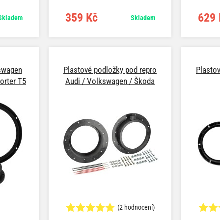
6), Golf VI
Variant (1
 Jetta V
+ Variant 
359 Kč
629 
Skladem
Skladem
Passat (B8)
(11/0
9/10->),
(1C/1Y/9
ran (1T)
(3B) (10/
avelle (03-
(3B+3BG) 
L) (10/02-
04/04->),
swagen
Plastové podložky pod repro
Plasto
porter T5
Audi / Volkswagen / Škoda
(2 hodnocení)