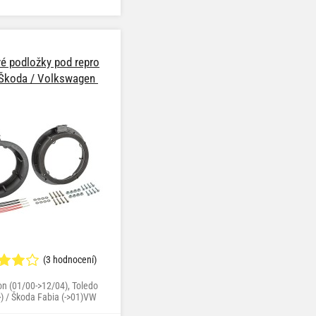
vé podložky pod repro
 Škoda / Volkswagen
(3 hodnocení)
n (01/00->12/04), Toledo
>) / Škoda Fabia (->01)VW
J5) (09/98->05/05), Bora