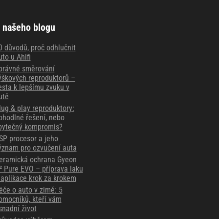
 našeho blogu
0 důvodů, proč odhlučnit
uto u Ahifi
právné směrování
ýškových reproduktorů –
esta k lepšímu zvuku v
utě
lug & play reproduktory:
ohodlné řešení, nebo
bytečný kompromis?
SP procesor a jeho
ýznam pro ozvučení auta
eramická ochrana Gyeon
² Pure EVO – příprava laku
 aplikace krok za krokem
éče o auto v zimě: 5
omocníků, kteří vám
snadní život