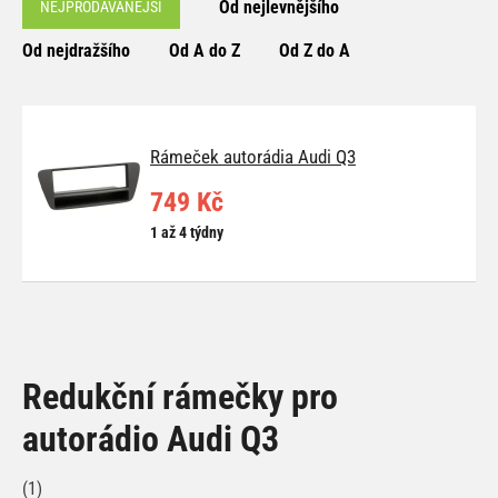
Od nejlevnějšího
NEJPRODÁVANĚJŠÍ
Od nejdražšího
Od A do Z
Od Z do A
Rámeček autorádia Audi Q3
749 Kč
1 až 4 týdny
Redukční rámečky pro
autorádio Audi Q3
(1)