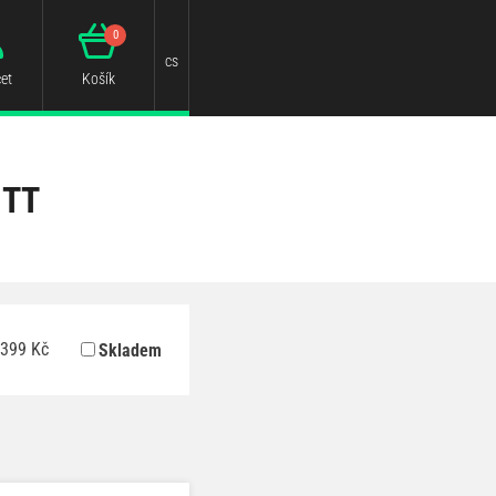
0
cs
et
Košík
 TT
399
Kč
Skladem