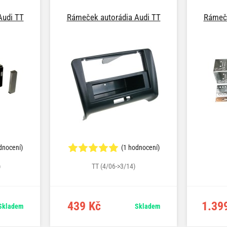
Audi TT
Rámeček autorádia Audi TT
Rámeče
dnocení)
(1 hodnocení)
)
TT (4/06->3/14)
439 Kč
1.39
Skladem
Skladem