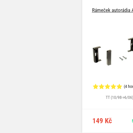
Rámeček autorádia 
(4 ho
TT (10/98->6/06
149 Kč