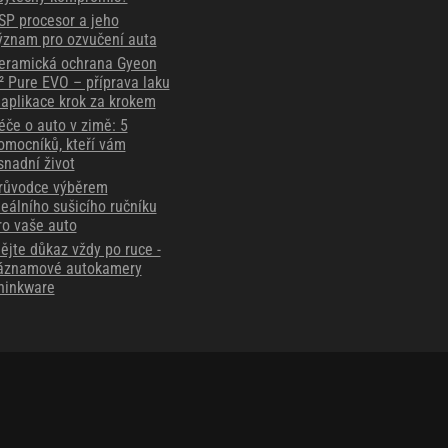
SP procesor a jeho
ýznam pro ozvučení auta
eramická ochrana Gyeon
² Pure EVO – příprava laku
 aplikace krok za krokem
éče o auto v zimě: 5
omocníků, kteří vám
snadní život
růvodce výběrem
deálního sušicího ručníku
ro vaše auto
ějte důkaz vždy po ruce -
áznamové autokamery
hinkware