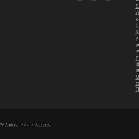
D
v
K
Q
a
P
p
u
P
i
p
M
z
T
026
Ahifi.cz
, realizace
Shean.cz