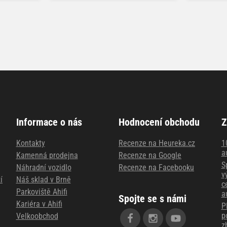
Informace o nás
Hodnocení obchodu
Z
Kontakty
Recenze na Heureka.cz
1
a
Kamenná prodejna
Recenze na Google
S
Náhradní vozidlo
Recenze na Facebooku
v
í
Náš sklad v Brně
c
Parkoviště Ahifi
a
Spojte se s námi
Kariéra v Ahifi
P
p
Velkoobchod
z