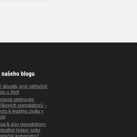
 našeho blogu
0 důvodů, proč odhlučnit
uto u Ahifi
právné směrování
ýškových reproduktorů –
esta k lepšímu zvuku v
utě
lug & play reproduktory:
ohodlné řešení, nebo
bytečný kompromis?