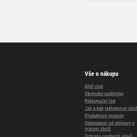
Vše o nákupu
Ahifi club
Obchodní podmínky
Reklamační řád
Jak a kde reklamovat zbož
Produktové recenze
Odstoupení od smlouvy a
vrácení zboží
Ochrana osobních údajů