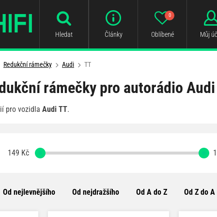
0
Hledat
Články
Oblíbené
Můj úč
Redukční rámečky
Audi
TT
dukční rámečky pro autorádio Audi
í pro vozidla
Audi TT
.
149
Kč
1
Od nejlevnějšího
Od nejdražšího
Od A do Z
Od Z do A