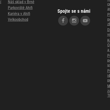
í
Náš sklad v Brně
c
Parkoviště Ahifi
a
Spojte se s námi
Kariéra v Ahifi
P
p
Velkoobchod
z
D
v
K
Q
a
P
p
u
P
i
p
M
z
T