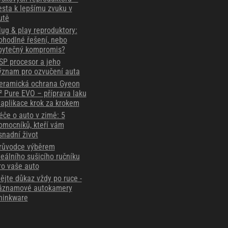
esta k lepšímu zvuku v
utě
lug & play reproduktory:
ohodlné řešení, nebo
bytečný kompromis?
SP procesor a jeho
ýznam pro ozvučení auta
eramická ochrana Gyeon
² Pure EVO – příprava laku
 aplikace krok za krokem
éče o auto v zimě: 5
omocníků, kteří vám
snadní život
růvodce výběrem
deálního sušicího ručníku
ro vaše auto
ějte důkaz vždy po ruce -
áznamové autokamery
hinkware