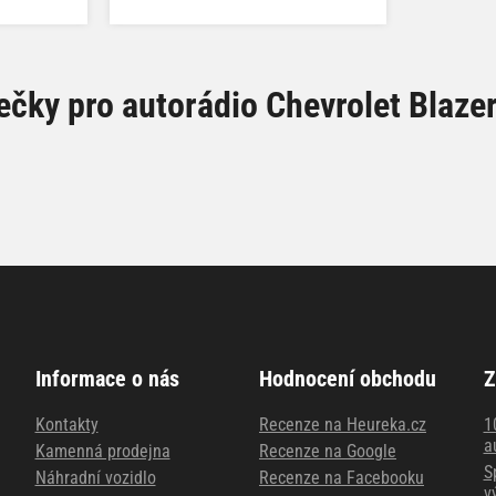
čky pro autorádio Chevrolet Blaze
Informace o nás
Hodnocení obchodu
Z
Kontakty
Recenze na Heureka.cz
1
a
Kamenná prodejna
Recenze na Google
S
Náhradní vozidlo
Recenze na Facebooku
v