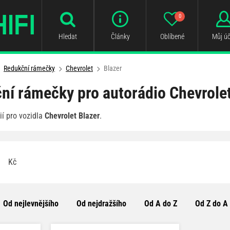
0
Hledat
Články
Oblíbené
Můj úč
Redukční rámečky
Chevrolet
Blazer
ní rámečky pro autorádio Chevrolet
í pro vozidla
Chevrolet Blazer
.
Kč
Od nejlevnějšího
Od nejdražšího
Od A do Z
Od Z do A