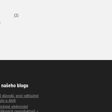
(2)
r
 našeho blogu
0 důvodů, proč odhlučnit
uto u Ahifi
právné směrování
ýškových reproduktorů –