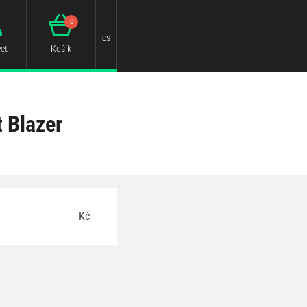
0
cs
et
Košík
 Blazer
Kč