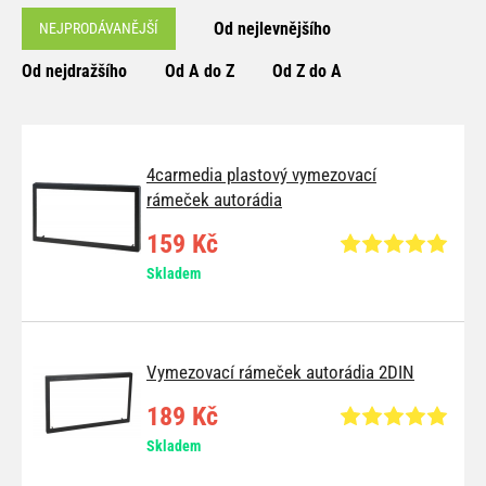
Od nejlevnějšího
NEJPRODÁVANĚJŠÍ
Od nejdražšího
Od A do Z
Od Z do A
4carmedia plastový vymezovací
rámeček autorádia
159 Kč
Skladem
Vymezovací rámeček autorádia 2DIN
189 Kč
Skladem