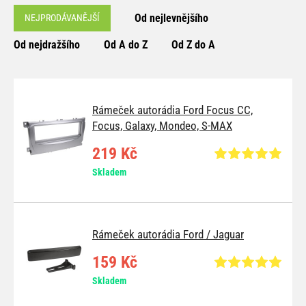
Od nejlevnějšího
NEJPRODÁVANĚJŠÍ
Od nejdražšího
Od A do Z
Od Z do A
Rámeček autorádia Ford Focus CC,
Focus, Galaxy, Mondeo, S-MAX
219 Kč
Skladem
Rámeček autorádia Ford / Jaguar
159 Kč
Skladem