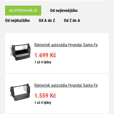
Od nejlevnějšího
NEJPRODÁVANĚJŠÍ
Od nejdražšího
Od A do Z
Od Z do A
Rámeček autorádia Hyundai Santa Fe
1.699 Kč
1 až 4 týdny
Rámeček autorádia Hyundai Santa Fe
1.559 Kč
1 až 4 týdny