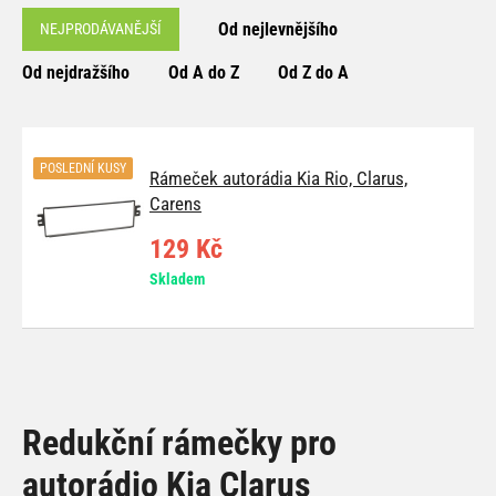
Od nejlevnějšího
NEJPRODÁVANĚJŠÍ
Od nejdražšího
Od A do Z
Od Z do A
POSLEDNÍ KUSY
Rámeček autorádia Kia Rio, Clarus,
Carens
129 Kč
Skladem
Redukční rámečky pro
autorádio Kia Clarus