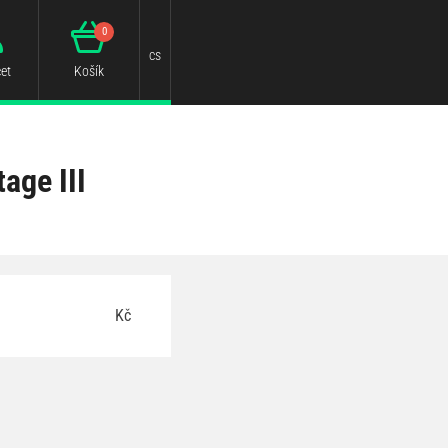
0
cs
et
Košík
age III
Kč