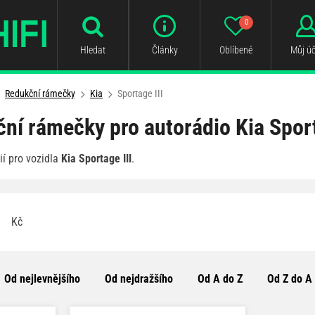
0
Hledat
Články
Oblíbené
Můj úč
Redukční rámečky
Kia
Sportage III
ní rámečky pro autorádio Kia Sport
í pro vozidla
Kia Sportage III
.
Kč
Od nejlevnějšího
Od nejdražšího
Od A do Z
Od Z do A