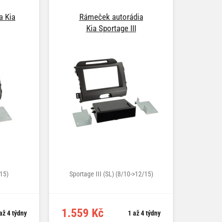
a Kia
Rámeček autorádia
Kia Sportage III
>15)
Sportage III (SL) (8/10->12/15)
1.559 Kč
až 4 týdny
1 až 4 týdny