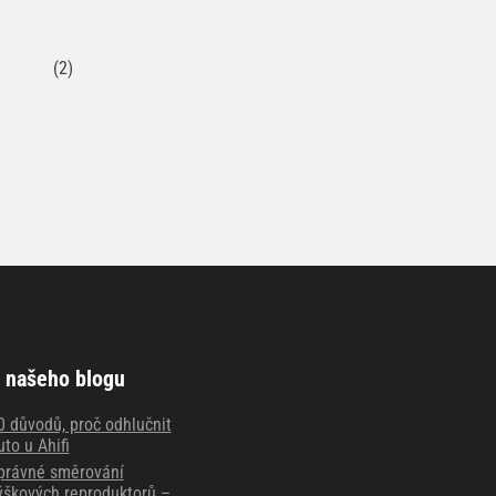
(2)
 našeho blogu
0 důvodů, proč odhlučnit
uto u Ahifi
právné směrování
ýškových reproduktorů –