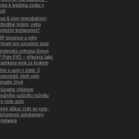
esta k lepšímu zvuku v
utě
lug & play reproduktory:
ohodlné řešení, nebo
bytečný kompromis?
SP procesor a jeho
ýznam pro ozvučení auta
eramická ochrana Gyeon
² Pure EVO – příprava laku
 aplikace krok za krokem
éče o auto v zimě: 5
omocníků, kteří vám
snadní život
růvodce výběrem
deálního sušicího ručníku
ro vaše auto
ějte důkaz vždy po ruce -
áznamové autokamery
hinkware