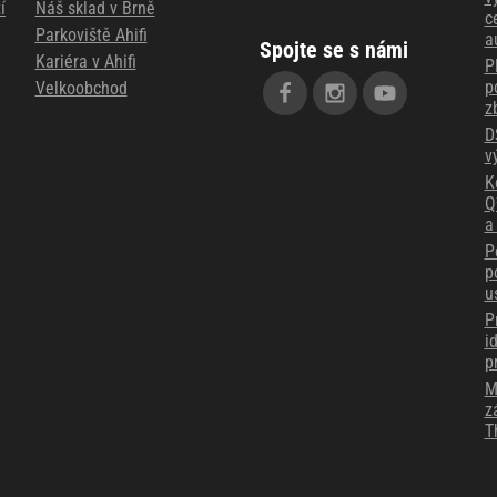
í
Náš sklad v Brně
c
Parkoviště Ahifi
a
Spojte se s námi
Kariéra v Ahifi
P
p
Velkoobchod
z
D
v
K
Q
a
P
p
u
P
i
p
M
z
T