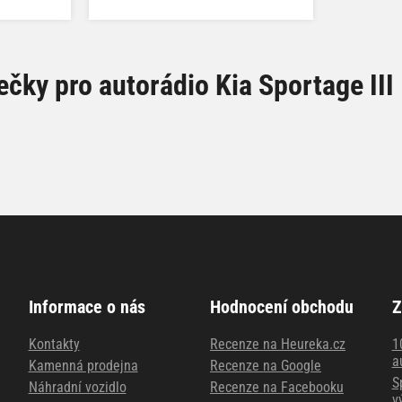
čky pro autorádio Kia Sportage III
Informace o nás
Hodnocení obchodu
Z
Kontakty
Recenze na Heureka.cz
1
a
Kamenná prodejna
Recenze na Google
S
Náhradní vozidlo
Recenze na Facebooku
v