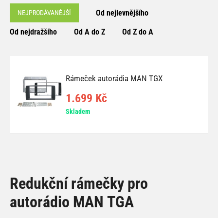
Od nejlevnějšího
NEJPRODÁVANĚJŠÍ
Od nejdražšího
Od A do Z
Od Z do A
Rámeček autorádia MAN TGX
1.699 Kč
Skladem
Redukční rámečky pro
autorádio MAN TGA