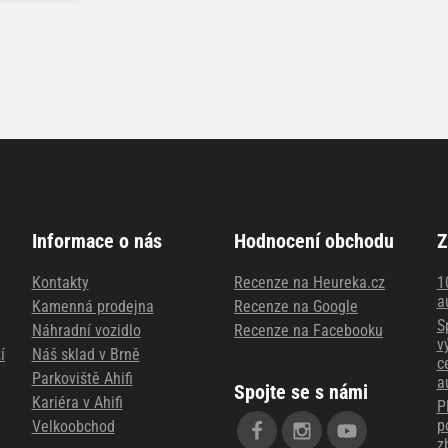
Informace o nás
Hodnocení obchodu
Z
Kontakty
Recenze na Heureka.cz
1
a
Kamenná prodejna
Recenze na Google
S
Náhradní vozidlo
Recenze na Facebooku
v
í
Náš sklad v Brně
c
Parkoviště Ahifi
a
Spojte se s námi
Kariéra v Ahifi
P
p
Velkoobchod
z