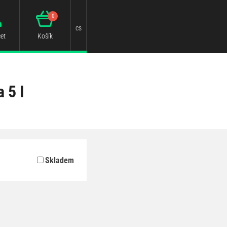
0
cs
et
Košík
 5 I
Skladem