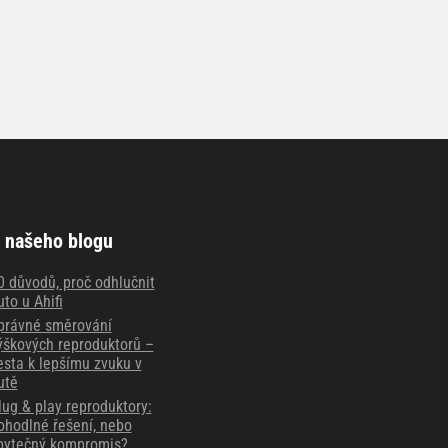
 našeho blogu
0 důvodů, proč odhlučnit
uto u Ahifi
právné směrování
ýškových reproduktorů –
esta k lepšímu zvuku v
utě
lug & play reproduktory:
ohodlné řešení, nebo
bytečný kompromis?