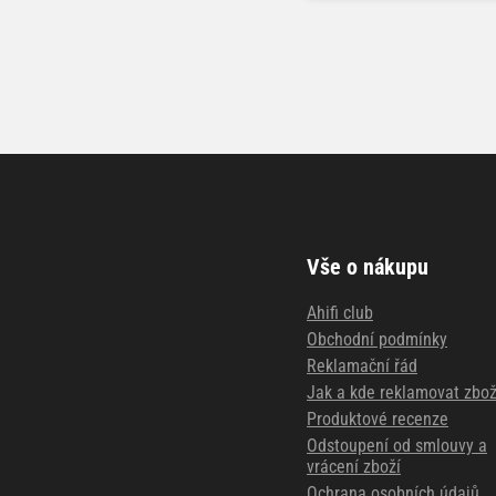
Vše o nákupu
Ahifi club
Obchodní podmínky
Reklamační řád
Jak a kde reklamovat zbož
Produktové recenze
Odstoupení od smlouvy a
vrácení zboží
Ochrana osobních údajů