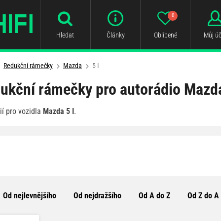
0
Hledat
Články
Oblíbené
Můj úč
Redukční rámečky
Mazda
5 I
ukční rámečky pro autorádio Mazda
í pro vozidla
Mazda 5 I
.
Od nejlevnějšího
Od nejdražšího
Od A do Z
Od Z do A