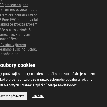
SP procesor a jeho
ýznam pro ozvučení auta
eramická ochrana Gyeon
² Pure EVO – příprava laku
 aplikace krok za krokem
éče o auto v zimě: 5
omocníků, kteří vám
snadní život
růvodce výběrem
deálního sušicího ručníku
ro vaše auto
ějte důkaz vždy po ruce -
áznamové autokamery
oubory cookies
hinkware
y používají soubory cookies a další sledovací nástroje s cílem
ského prostředí, zobrazení přizpůsobeného obsahu a reklam,
ti webových stránek a zjištění zdroje návštěvnosti.
ravit mé předvolby
Odmítám